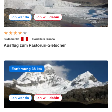
Ich war da
Ich will dahin
Südamerika
Cordillera Blanca
Ausflug zum Pastoruri-Gletscher
Entfernung 38 km
Ich war da
Ich will dahin