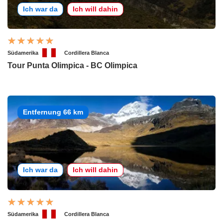
Ich war da
Ich will dahin
Südamerika
Cordillera Blanca
Tour Punta Olimpica - BC Olimpica
Entfernung 66 km
Ich war da
Ich will dahin
Südamerika
Cordillera Blanca