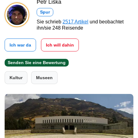
Petr Liška
Spur
Sie schrieb
2517 Artikel
und beobachtet
ihn/sie 248 Reisende
Ich war da
Ich will dahin
Senden Sie eine Bewertung
Kultur
Museen