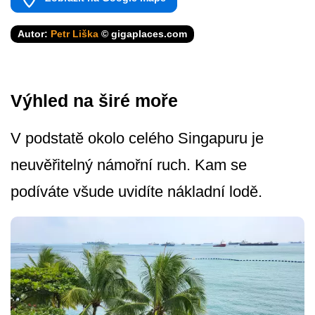
Autor:
Petr Liška
© gigaplaces.com
Výhled na širé moře
V podstatě okolo celého Singapuru je
neuvěřitelný námořní ruch. Kam se
podíváte všude uvidíte nákladní lodě.