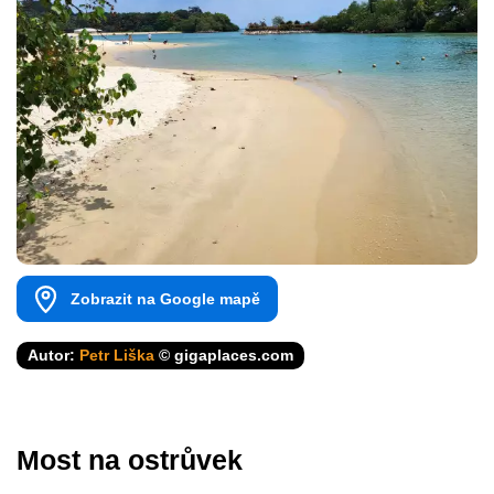
Zobrazit na Google mapě
Autor:
Petr Liška
© gigaplaces.com
Most na ostrůvek