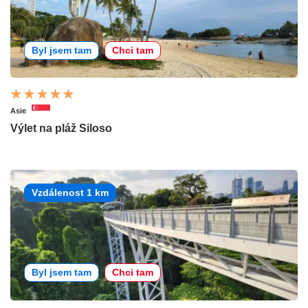
Byl jsem tam
Chci tam
Asie
Výlet na pláž Siloso
Vzdálenost 1 km
Byl jsem tam
Chci tam