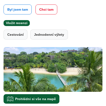
Byl jsem tam
Chci tam
Vložit recenzi
Cestování
Jednodenní výlety
Prohlédni si vše na mapě