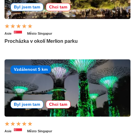
Byl jsem tam
Chci tam
Asie
Město Singapur
Procházka v okolí Merlion parku
Vzdálenost 5 km
Byl jsem tam
Chci tam
Asie
Město Singapur