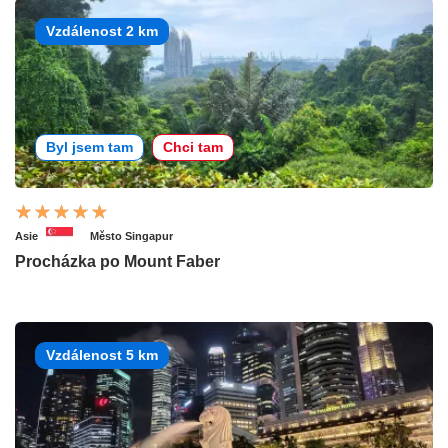
Vzdálenost 2 km
Byl jsem tam
Chci tam
Asie
Město Singapur
Procházka po Mount Faber
Vzdálenost 5 km