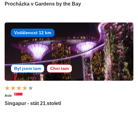
Procházka v Gardens by the Bay
Vzdálenost 12 km
Byl jsem tam
Chci tam
Asie
Singapur - stát 21.století