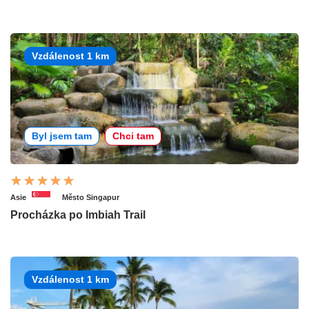
Vzdálenost 1 km
Byl jsem tam
Chci tam
Asie
Město Singapur
Procházka po Imbiah Trail
Vzdálenost 1 km