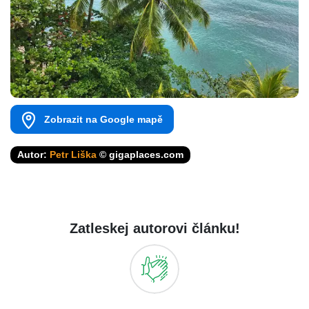
Zobrazit na Google mapě
Autor:
Petr Liška
© gigaplaces.com
Zatleskej autorovi článku!