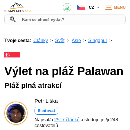
CZ
MENU
Tvoje cesta:
Články
Svět
Asie
Singapur
Výlet na pláž Palawan
Pláž plná atrakcí
Petr Liška
Sledovat
Napsal/a
2517 článků
a sleduje jej/ji 248
cestovatelů