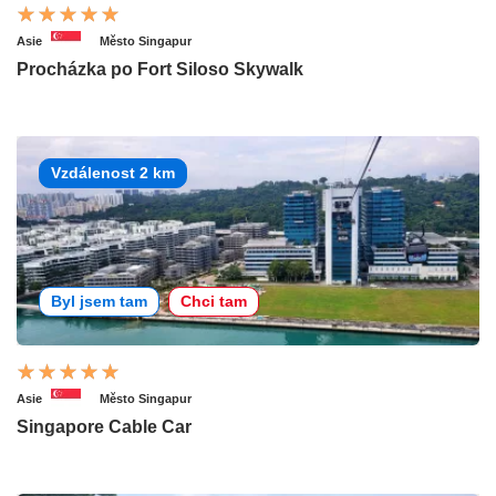
Asie
Město Singapur
Procházka po Fort Siloso Skywalk
Vzdálenost 2 km
Byl jsem tam
Chci tam
Asie
Město Singapur
Singapore Cable Car