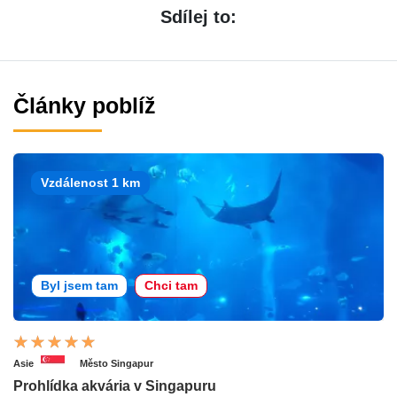
Sdílej to:
Články poblíž
Vzdálenost 1 km
Byl jsem tam
Chci tam
Asie
Město Singapur
Prohlídka akvária v Singapuru