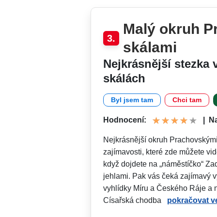
Malý okruh P
3.
skálami
Nejkrásnější stezka
skálách
Byl jsem tam
Chci tam
Hodnocení:
|
N
Nejkrásnější okruh Prachovskými
zajímavosti, které zde můžete vid
když dojdete na „náměstíčko“ Za
jehlami. Pak vás čeká zajímavý v
vyhlídky Míru a Českého Ráje a
Císařská chodba
pokračovat ve