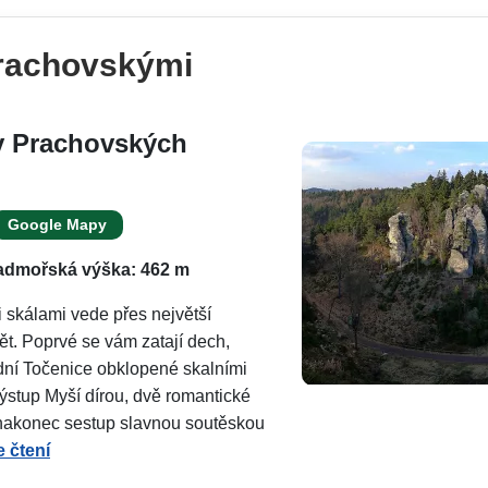
rachovskými
 v Prachovských
Google Mapy
admořská výška: 462 m
 skálami vede přes největší
ět. Poprvé se vám zatají dech,
dní Točenice obklopené skalními
ýstup Myší dírou, dvě romantické
 nakonec sestup slavnou soutěskou
 čtení