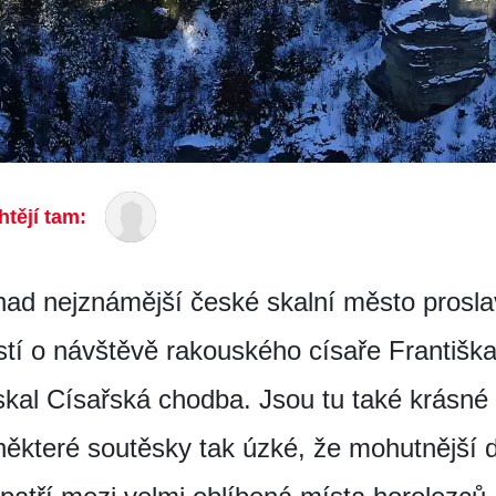
htějí tam:
nad nejznámější české skalní město prosla
stí o návštěvě rakouského císaře Františka
kal Císařská chodba. Jsou tu také krásné v
některé soutěsky tak úzké, že mohutnější