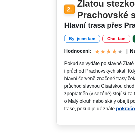
Zlatou stezk
2.
Prachovské s
Hlavní trasa přes Pr
Byl jsem tam
Chci tam
Hodnocení:
|
N
Pokud se vydáte po slavné Zlaté
i průchod Prachovských skal. Kdy
hlavní červeně značené trasy če
průchod slavnou Císařskou chodbo
zpoplatněn (v sezóně) stojí si za 
o Malý okruh nebo skály obejít po
trase, pokud je už znáte
pokračov