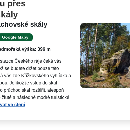
ou přes
kály
achovské skály
Google Mapy
admořská výška: 396 m
 stezce Českého ráje čeká vás
ž se budete držet pouze této
ká vás zde Křížkovského vyhlídka a
u. Jelikož je vstup do skal
to průchod skal rozšířit, alespoň
 žluté a následně modré turistické
at ve čtení