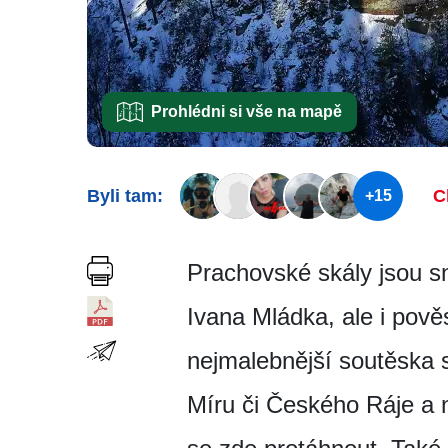
Prohlédni si vše na mapě
Byli tam:
C
+15
Prachovské skály jsou s
Ivana Mládka, ale i pově
nejmalebnější soutěska s
Míru či Českého Ráje a 