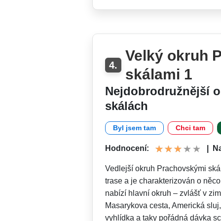
Velký okruh 
4.
skálami 1
Nejdobrodružnější 
skálách
Byl jsem tam
Chci tam
Hodnocení:
|
N
Vedlejší okruh Prachovskými skál
trase a je charakterizován o něco
nabízí hlavní okruh – zvlášť v zi
Masarykova cesta, Americká sluj
vyhlídka a taky pořádná dávka sch