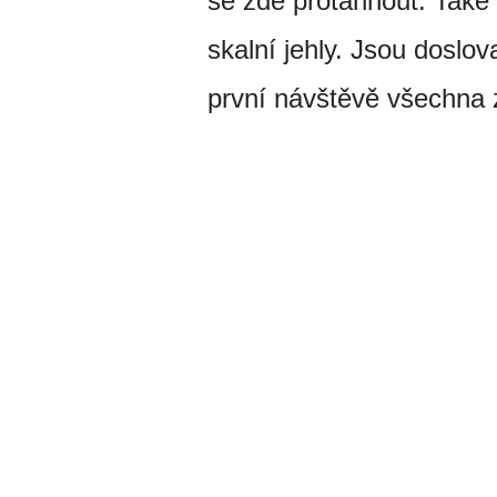
se zde protáhnout. Také 
skalní jehly. Jsou doslov
první návštěvě všechna z