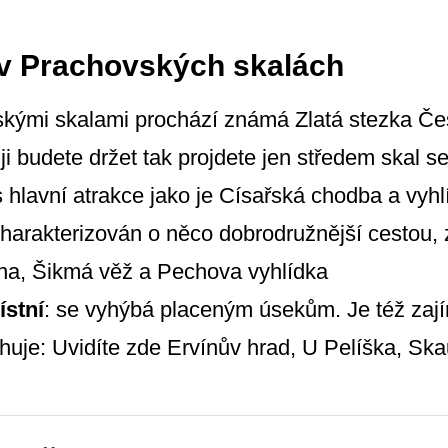
 v Prachovských skalách
skými skalami prochází známá Zlatá stezka Čes
i budete držet tak projdete jen středem skal 
s hlavní atrakce jako je Císařská chodba a vyh
 charakterizován o něco dobrodružnější cestou,
tna, Šikmá věž a Pechova vyhlídka
ístní
: se vyhýbá placeným úsekům. Je též zají
uje: Uvidíte zde Ervínův hrad, U Pelíška, Ska