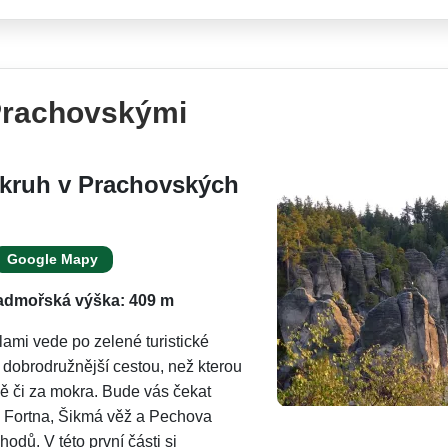
Prachovskými
okruh v Prachovských
Google Mapy
admořská výška: 409 m
ami vede po zelené turistické
 dobrodružnější cestou, než kterou
mě či za mokra. Bude vás čekat
, Fortna, Šikmá věž a Pechova
odů. V této první části si