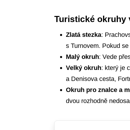
Turistické okruhy
Zlatá stezka
: Prachov
s Turnovem. Pokud se j
Malý okruh
: Vede pře
Velký okruh
: který je
a Denisova cesta, For
Okruh pro znalce a m
dvou rozhodně nedosah