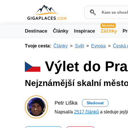
Novinka
Destinace
Články
Inspirace
Zážitky
Pr
Tvoje cesta:
Články
Svět
Evropa
Česká 
Výlet do Pr
Nejznámější skalní měst
Petr Liška
Sledovat
Napsal/a
2517 článků
a sleduje jej/