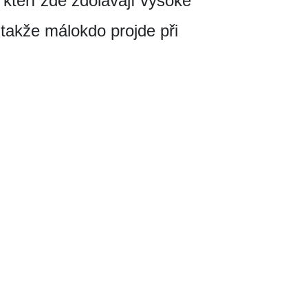
 kteří zde zdolávají vysoké
 takže málokdo projde při