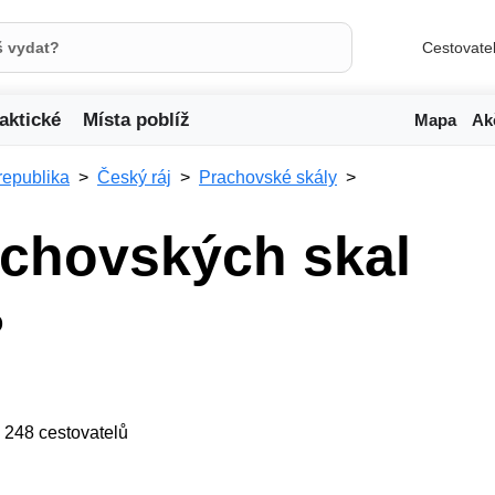
Cestovate
aktické
Místa poblíž
Mapa
Ak
republika
Český ráj
Prachovské skály
achovských skal
o
ji 248 cestovatelů