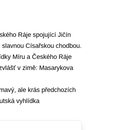
kého Ráje spojující Jičín
se slavnou Císařskou chodbou.
lídky Míru a Českého Ráje
 zvlášť v zimě: Masarykova
mavý, ale krás předchozích
utská vyhlídka