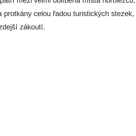
patří mezi velmi oblíbená místa horolezců,
a protkány celou řadou turistických stezek,
dejší zákoutí.