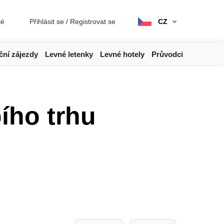
lé
Přihlásit se
/
Registrovat se
CZ
ční zájezdy
Levné letenky
Levné hotely
Průvodci
ího trhu