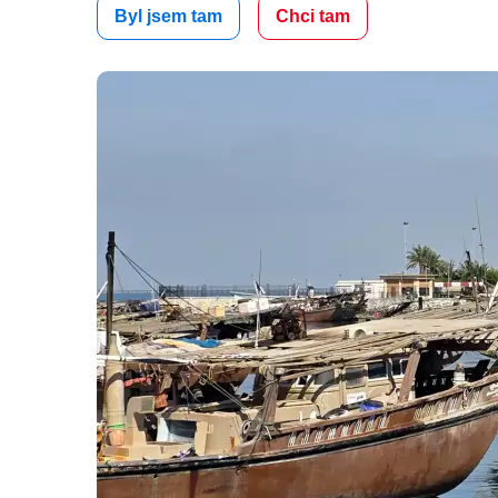
Byl jsem tam
Chci tam