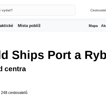
Cestovate
aktické
Místa poblíž
Mapa
Ak
ld Ships Port a Ryb
d centra
ji 248 cestovatelů