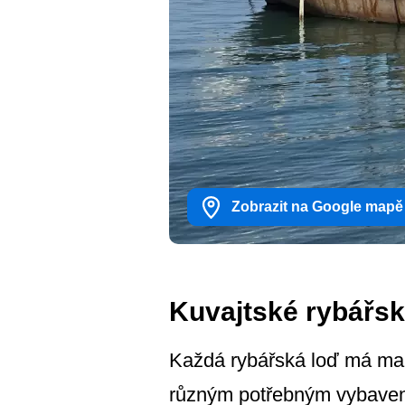
Zobrazit na Google mapě
Kuvajtské rybářsk
Každá rybářská loď má mal
různým potřebným vybave