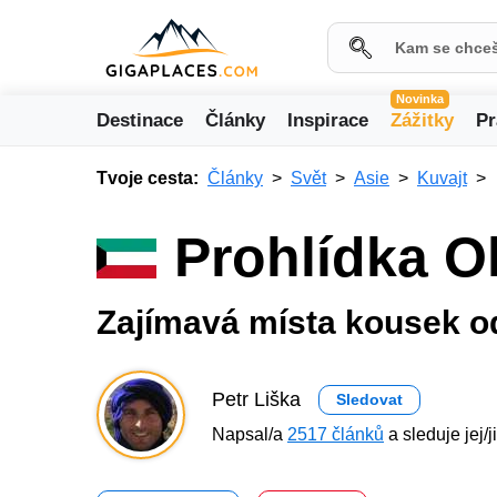
Novinka
Destinace
Články
Inspirace
Zážitky
Pr
Tvoje cesta:
Články
Svět
Asie
Kuvajt
Prohlídka O
Zajímavá místa kousek o
Petr Liška
Sledovat
Napsal/a
2517 článků
a sleduje jej/