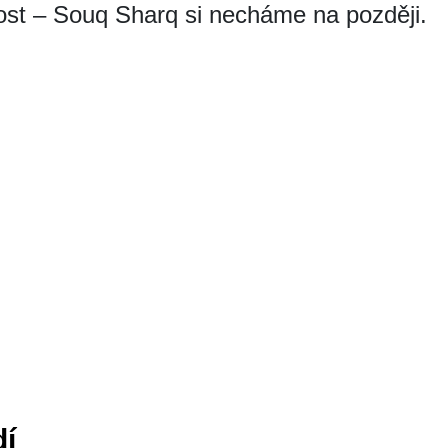
vost – Souq Sharq si necháme na později.
dí