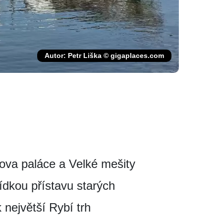
Autor: Petr Liška © gigaplaces.com
va paláce a Velké mešity
ídkou přístavu starých
 největší Rybí trh