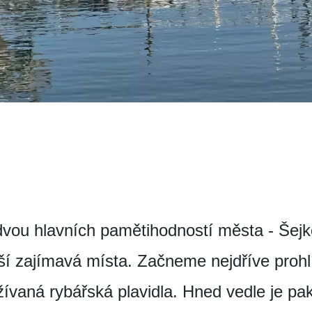
ou hlavních pamětihodností města - Šejko
lší zajímavá místa. Začneme nejdříve prohl
žívaná rybářská plavidla. Hned vedle je pak