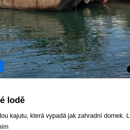
é lodě
ou kajutu, která vypadá jak zahradní domek. 
ním