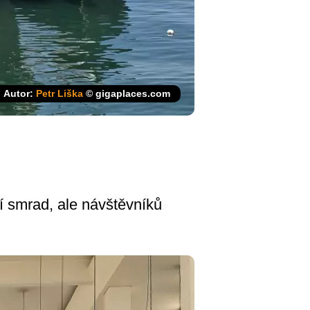
Autor:
Petr Liška
© gigaplaces.com
bí smrad, ale návštěvníků