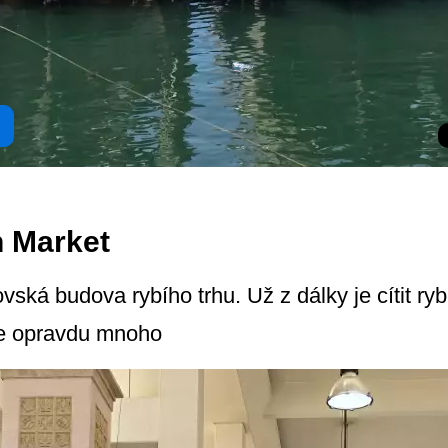
h Market
vská budova rybího trhu. Už z dálky je cítit ry
zde opravdu mnoho