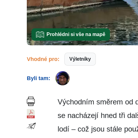
Prohlédni si vše na mapě
Vhodné pro:
Výletníky
Byli tam:
Východním směrem od dv
se nacházejí hned tři da
lodí – což jsou stále pou