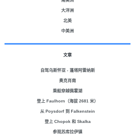
大洋洲
北美
中美洲
文章
自驾乌斯怀亚 - 蓬塔阿雷纳斯
奥克肖南
乘船穿越佩霍湖
登上 Faulhorn（海拔 2681 米）
从 Poysdorf 到 Falkenstein
登上 Chopok 和 Skalka
参观苏库拉伊镇