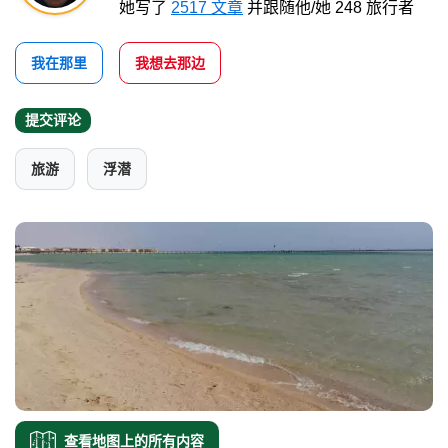
她写了
2517 文章
并跟随他/她 248 旅行者
我在那里
我想去那边
提交评论
旅游
浮潜
查看地图上的所有内容