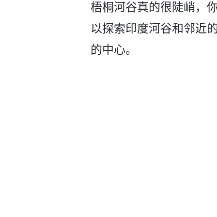
梧桐河谷真­的很陡峭，
以探索印度河谷和邻近的
的中心。