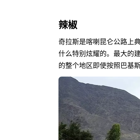
辣椒
奇拉斯是喀喇昆仑公路上典
什么特别炫耀的。最大的建筑
的整个地区即使按照巴基­