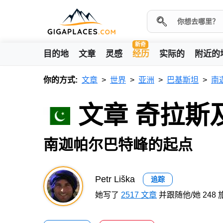
新奇
目的地
文章
灵感
经历
实际的
附近的
你的方式:
文章
世界
亚洲
巴基斯坦
南
文章 奇拉斯
南迦帕尔巴特峰的起点
Petr Liška
追踪
她写了
2517 文章
并跟随他/她 248