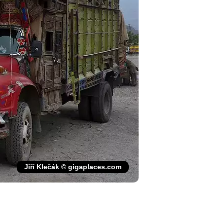
Jiří Klečák © gigaplaces.com