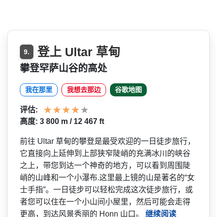
登上 Ultar 草甸
9.
攀登罕萨山谷的高处
我在那里
我想去那边
谷歌地图
评估:
高度: 3 800 m / 12 467 ft
前往 Ultar 草甸的攀登是最受欢迎的一日­徒步旅行，
它直接向上延伸到上部狭窄陡峭的充满冰川­的峡谷
之上，带您到达一个神奇的地方，可以看到周围­陡
峭的山峰和一个小瀑布.这里最上镜的山是著名的­“女
士手指”。一日徒步可以轻松完成这次徒步旅行，­或
者您可以住在一个小山间小屋里，然后可能会走得
更­高，到达风景秀丽的 Honn 山口。
继续阅读