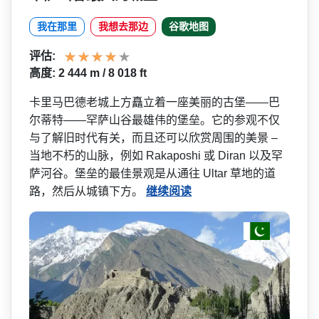
我在那里
我想去那边
谷歌地图
评估:
高度: 2 444 m / 8 018 ft
卡里马巴德老城上方矗立着一座美丽的古堡——巴
尔蒂特——罕萨山谷最雄伟的堡垒。它的­参观不仅
与了解旧时代有关，而且还可以欣赏周围的美­景 –
当地不朽的山脉，例如 Rakaposhi 或 Diran 以及罕
萨河谷。堡垒的最佳景观是从通往 Ultar 草地的道
路，然后从城镇下方。
继续阅读