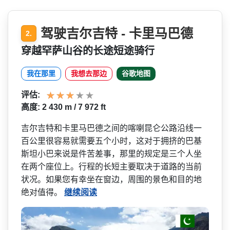
驾驶吉尔吉特 - 卡里马巴德
2.
穿越罕萨山谷的长途短途骑行
我在那里
我想去那边
谷歌地图
评估:
高度: 2 430 m / 7 972 ft
吉尔吉特和卡里马巴德之间的­喀喇昆仑公路沿线一
百公里很容易就需要五个小时，这­对于拥挤的巴基
斯坦小巴来说是件苦差事，那里的规定­是三个人坐
在两个座位上。行程的长短主要取决于道路­的当前
状况。如果您有幸坐在窗边，周围的景色和目的­地
绝对值得。
继续阅读