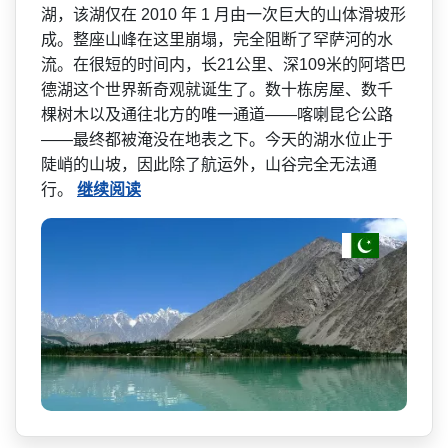
湖，该湖仅在 2010 年 1 月由一次巨大的山体滑坡形
成­。整座山峰在这里崩塌，完全阻断了罕萨河的水
流。在­很短的时间内，长21公里、深109米的阿塔巴
德湖­这个世界新奇观就诞生了。数十栋房屋、数千
棵树木以­及通往北方的唯一通道——喀喇昆仑公路
——最终都被淹没在地表之下。今­天的湖水位止于
陡峭的山坡，因此除了航运外，山谷完­全无法通
行。
继续阅读