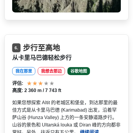
步行至高地
6.
从卡里马巴德轻松步行
我在那里
我想去那边
谷歌地图
评估:
高度: 2 360 m / 7 743 ft
如果您想探索 Altit 的老城区和堡垒，到达那里的­最
佳方式是从卡里马巴德 (Karimabad) 出发，沿着罕
萨山谷 (Hunza Valley) 上方的一条安静道路步行。
山谷的景色和 Ultarská louka 或 Diran 峰的方向都非
常好。另外，往­返只有五公里。
继续阅读