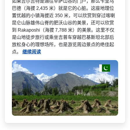
如果吉尔吉特是通往罕萨山谷­的门户，那么卡里马
巴德（海拔 2,435 米）就是它的心脏。这座地理­位
置优越的小镇海拔近 350 米，可以欣赏到穿过喀喇
昆仑­山脉雄伟山脊的肥沃山谷的美景，还可以欣赏
到 Rakaposhi（海拔 7,788 米）的美景。这里不仅
是山地­徒步旅行或乘坐吉普车穿越巴基斯坦北部后
放松身心的­理想场所，也是游览周边景点的绝佳起
点。
继续阅读