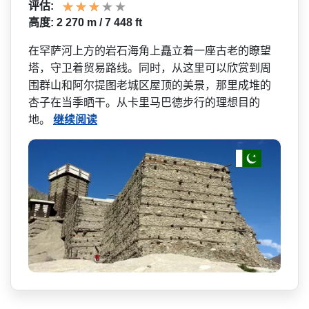
评估:
高度: 2 270 m / 7 448 ft
在罕萨河上方的岩石海角上矗­立着一座古老的瞭望
塔，守卫着贸易路线。同时，从这­里可以欣赏到周
围群山和阿尔提图老城区屋顶的美景，­那里成堆的
杏子在当季晒干。从卡里马巴德步行的理想­目的
地。
继续阅读