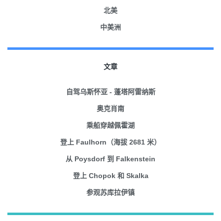
北美
中美洲
文章
自驾乌斯怀亚 - 蓬塔阿雷纳斯
奥克肖南
乘船穿越佩霍湖
登上 Faulhorn（海拔 2681 米）
从 Poysdorf 到 Falkenstein
登上 Chopok 和 Skalka
参观苏库拉伊镇