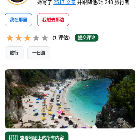
她写了
2517 文章
并跟随他/她 248 旅行者
我在那里
我想去那边
(1 评估)
提交评论
旅行
一日游
查看地图上的所有内容