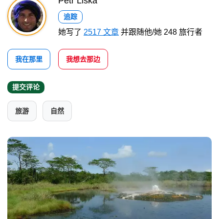
Petr Liška
追踪
她写了
2517 文章
并跟随他/她 248 旅行者
我在那里
我想去那边
提交评论
旅游
自然