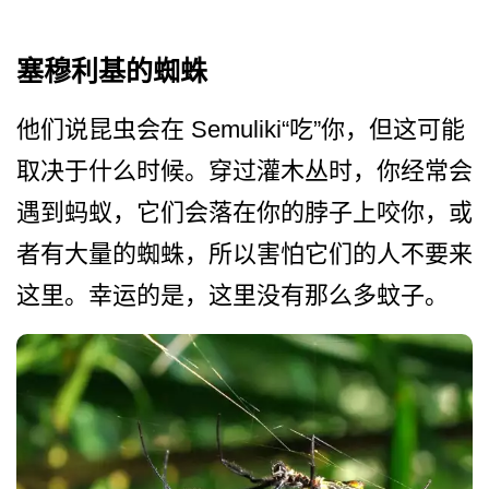
塞穆利基的蜘蛛
他们说昆虫会在 Semuliki“吃”你，但这可能
取­决于什么时候。穿过灌木丛时，你经常会
遇到蚂蚁，它­们会落在你的脖子上咬你，或
者有大量的蜘蛛，所以害­怕它们的人不要来
这里。幸运的是，这里没有那么多蚊­子。