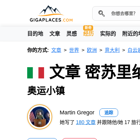
新奇
目的地
文章
灵感
经历
实际的
附近的
你的方式:
文章
世界
欧洲
意大利
白云
文章 密苏里
奥运小镇
Martin Gregor
追踪
她写了
180 文章
并跟随他/她 17 旅