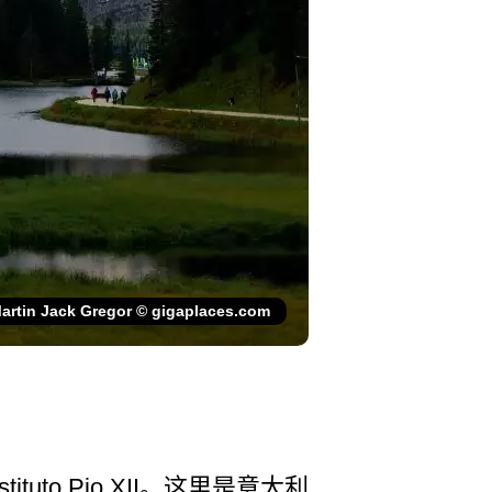
artin Jack Gregor © gigaplaces.com
Istituto Pio XII。这里是意大利