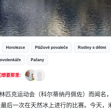
Horolezce
Plážové povaleče
Rodiny s dětmi
Dovolenkáře
Pařany
们想要那里:
的奥林匹克运动会（科尔蒂­纳丹佩佐）而闻
是最后一次在天然冰上进行的比赛。今天­