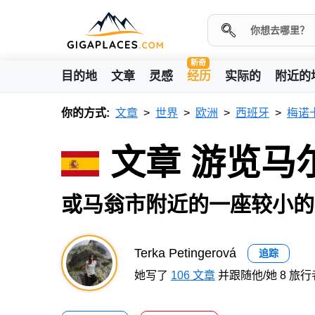
新奇
目的地
文章
灵感
经历
实际的
附近的
你的方式:
文章
世界
欧洲
西班牙
梅诺
文章 游览马
或马翁市附近的一座较小的
Terka Petingerová
追踪
她写了
106 文章
并跟随他/她 8 旅行