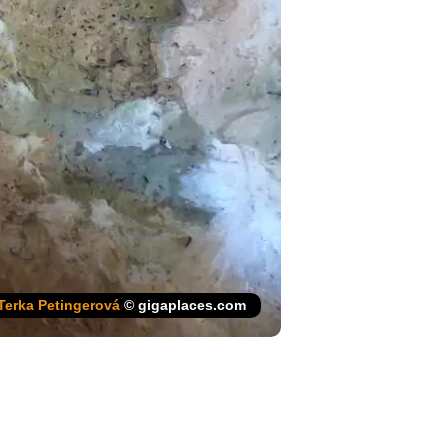
Terka Petingerová
© gigaplaces.com