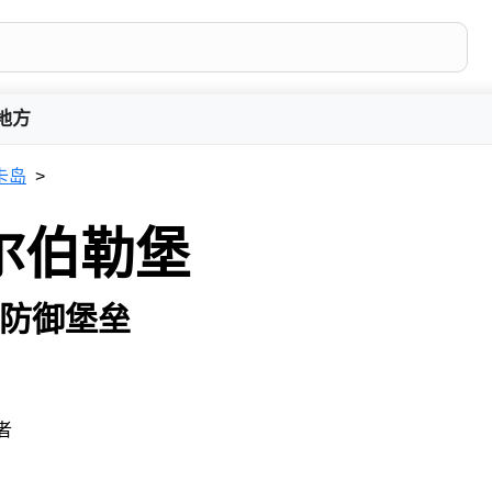
地方
卡岛
尔伯勒堡
防御堡垒
者