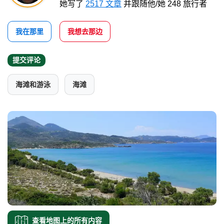
她写了
2517 文章
并跟随他/她 248 旅行者
我在那里
我想去那边
提交评论
海滩和游泳
海滩
查看地图上的所有内容