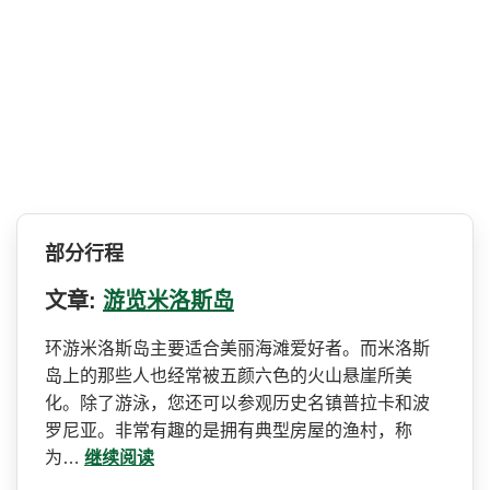
部分行程
文章:
游览米洛斯岛
环游米洛斯岛主要适合美丽海­滩爱好者。而米洛斯
岛上的那些人也经常被五颜六色的­火山悬崖所美
化。除了游泳，您还可以参观历史名镇普­拉卡和波
罗尼亚。非常有趣的是拥有典型房屋的渔村，­称
为…
继续阅读