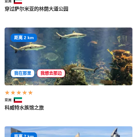
亚洲
穿过萨尔米亚的林荫大道公园
距离 2 km
我在那里
我想去那边
亚洲
科威特水族馆之旅
距离 7 km