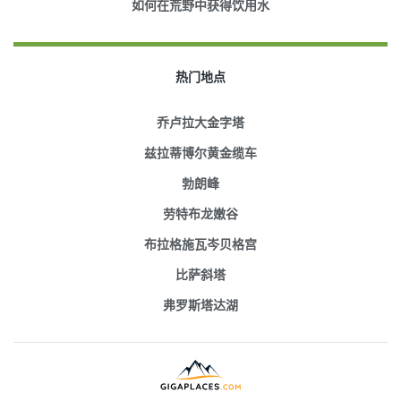
如何在荒野中获得饮用水
热门地点
乔卢拉大金字塔
兹拉蒂博尔黄金缆车
勃朗峰
劳特布龙嫩谷
布拉格施瓦岑贝格宫
比萨斜塔
弗罗斯塔达湖