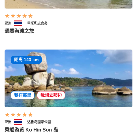
亚洲
甲米和皮皮岛
通赛海滩之旅
距离 143 km
我在那里
我想去那边
亚洲
达鲁岛国家公园
乘船游览 Ko Hin Son 岛