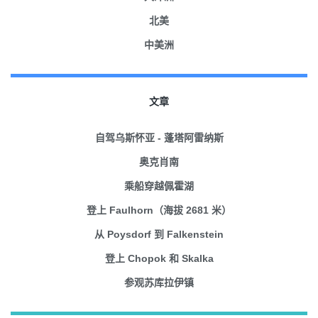
北美
中美洲
文章
自驾乌斯怀亚 - 蓬塔阿雷纳斯
奥克肖南
乘船穿越佩霍湖
登上 Faulhorn（海拔 2681 米）
从 Poysdorf 到 Falkenstein
登上 Chopok 和 Skalka
参观苏库拉伊镇