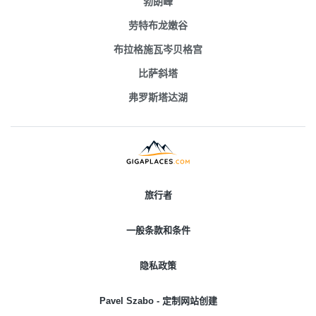
勃朗峰
劳特布龙嫩谷
布拉格施瓦岑贝格宫
比萨斜塔
弗罗斯塔达湖
旅行者
一般条款和条件
隐私政策
Pavel Szabo - 定制网站创建