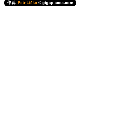
作者:
Petr Liška
© gigaplaces.com