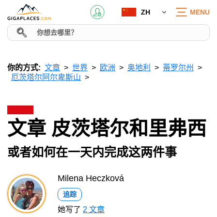
ZH
MENU
你的方式:
文章
世界
欧洲
奥地利
蒂罗尔州
厄茨塔尔阿尔卑斯山
文章 皮茨塔尔和里弗西
或者如何在一天内完成这两件事
Milena Heczková
追踪
她写了
2 文章