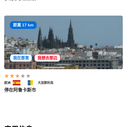
距离 17 km
我在那里
我想去那边
欧洲
大加那利岛
停在阿鲁卡斯市