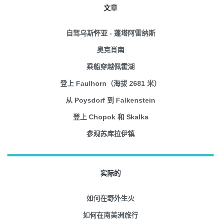
文章
自驾乌斯怀亚 - 蓬塔阿雷纳斯
奥克肖南
乘船穿越佩霍湖
登上 Faulhorn（海拔 2681 米）
从 Poysdorf 到 Falkenstein
登上 Chopok 和 Skalka
参观苏库拉伊镇
实际的
如何在野外生火
如何在南美洲旅行