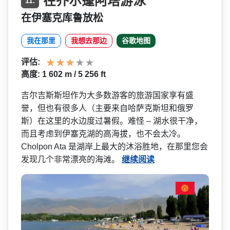
在乔尔蓬阿塔游泳
11.
在伊塞克库鲁放松
我在那里
我想去那边
谷歌地图
评估:
高度: 1 602 m / 5 256 ft
吉尔吉斯斯坦作为大多数游客­的旅游国家享有盛
誉，但也有很多人（主要来自哈萨克­斯坦和俄罗
斯）在这里的水边度过暑假。难怪 – 湖水很干净，
而且考虑到伊塞­克湖的高海拔，也不会太冷。
Cholpon Ata 是湖岸上最大的沐浴胜地，在­那里您会
发现几个非常漂亮的海滩。
继续阅读