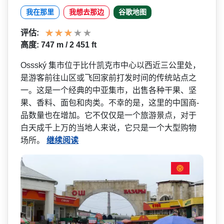
我在那里
我想去那边
谷歌地图
评估:
高度: 747 m / 2 451 ft
Ossský 集市位于比什凯克市中心以西­近三公里处，
是游客前往山区或飞回家前打发时间的传­统站点之
一。这是一个经典的中亚集市，出售各种干果­、坚
果、香料、面包和肉类。不幸的是，这里的中国商­
品数量也在增加。它不仅仅是一个旅游景点，对于
白天­成千上万的当地人来说，它只是一个大型购物
场所。
继续阅读