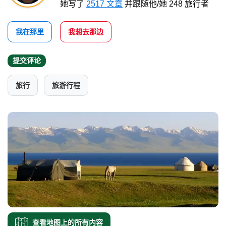
她写了
2517 文章
并跟随他/她 248 旅行者
我在那里
我想去那边
提交评论
旅行
旅游行程
查看地图上的所有内容