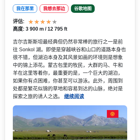
我在那里
我想去那边
谷歌地图
评估:
高度: 3 900 m / 12 795 ft
吉尔吉斯斯坦最经典但仍然非­常棒的旅行之一是前
往 Sonkol 湖。即使是穿越峡谷和山口的­道路本身也
很不错，但湖泊本身及其风景如画的环境则­是想象
中的锦上添花。蒙古包里的牧民，大群的马、牛­和
羊在这里等着你，最重要的是，一个巨大的湖泊，
如­果你有点困难，你甚至可以游泳。此外，周围到
处都是­繁花似锦的草地和容易到达的山脉，绝对是
探索之旅的­诱人之选。
继续阅读