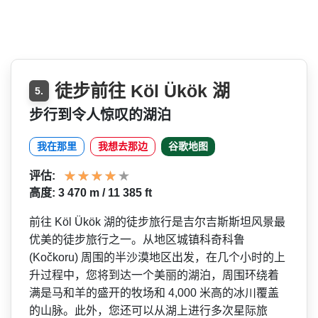
徒步前往 Köl Ükök 湖
5.
步行到令人惊叹的湖泊
我在那里
我想去那边
谷歌地图
评估:
高度: 3 470 m / 11 385 ft
前往 Köl Ükök 湖的徒步旅行是吉尔吉斯斯坦­风景最
优美的徒步旅行之一。从地区城镇科奇科鲁
(Kočkoru) 周围的半沙漠地区出发，在几­个小时的上
升过程中，您将到达一个美丽的湖泊，周围­环绕着
满是马和羊的盛开的牧场和 4,000 米高的冰川覆盖
的山脉。此外­，您还可以从湖上进行多次星际旅