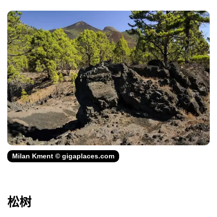
Milan Kment © gigaplaces.com
松树