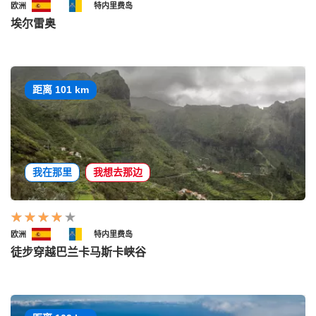
欧洲
特内里费岛
埃尔雷奥
距离 101 km
我在那里
我想去那边
欧洲
特内里费岛
徒步穿越巴兰卡马斯卡峡谷