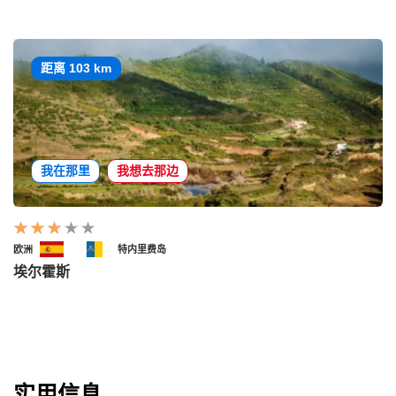
距离 103 km
我在那里
我想去那边
欧洲
特内里费岛
埃尔霍斯
实用信息