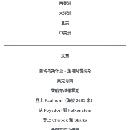
南美洲
大洋洲
北美
中美洲
文章
自驾乌斯怀亚 - 蓬塔阿雷纳斯
奥克肖南
乘船穿越佩霍湖
登上 Faulhorn（海拔 2681 米）
从 Poysdorf 到 Falkenstein
登上 Chopok 和 Skalka
参观苏库拉伊镇