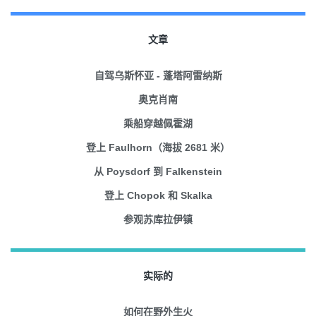
文章
自驾乌斯怀亚 - 蓬塔阿雷纳斯
奥克肖南
乘船穿越佩霍湖
登上 Faulhorn（海拔 2681 米）
从 Poysdorf 到 Falkenstein
登上 Chopok 和 Skalka
参观苏库拉伊镇
实际的
如何在野外生火