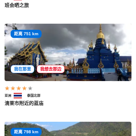
班会晒之旅
距离 751 km
我在那里
我想去那边
亚洲
泰国北部
清莱市附近的蓝庙
距离 798 km