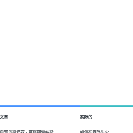
文章
实际的
自驾乌斯怀亚 - 蓬塔阿雷纳斯
如何在野外生火