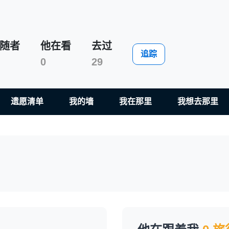
随者
他在看
去过
Marysia Makota
追踪
0
29
遗愿清单
我的墙
我在那里
我想去那里