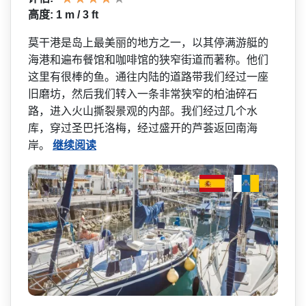
高度: 1 m / 3 ft
莫干港是岛上最美丽的地方之­一，以其停满游艇的
海港和遍布餐馆和咖啡馆的狭窄街­道而著称。他们
这里有很棒的鱼。通往内陆的道路带我­们经过一座
旧磨坊，然后我们转入一条非常狭窄的柏油­碎石
路，进入火山撕裂景观的内部。我们经过几个水
库­，穿过圣巴托洛梅，经过盛开的芦荟返回南海
岸。
继续阅读