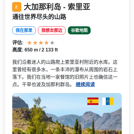
大加那利岛 - 索里亚
2.
通往世界尽头的山路
我在那里
我想去那边
谷歌地图
评估:
高度: 650 m / 2 133 ft
我们沿着迷人的山路爬上索里­亚村附近的水库。这
里曾经有很多水，一条丰沛的瀑布­从周围的岩石上
落下。我们在当地一家餐馆的旧照片上­也确信这一
点。干旱也波及加那利群岛。
继续阅读