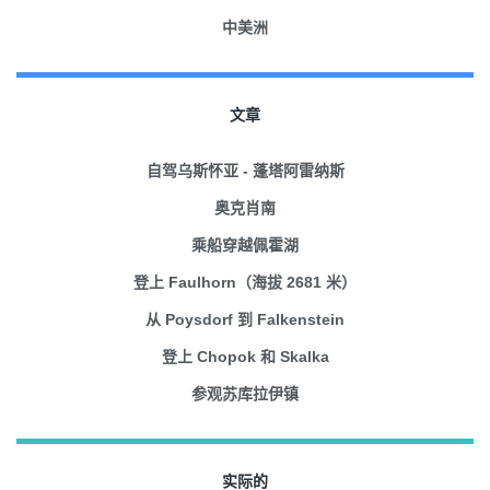
中美洲
文章
自驾乌斯怀亚 - 蓬塔阿雷纳斯
奥克肖南
乘船穿越佩霍湖
登上 Faulhorn（海拔 2681 米）
从 Poysdorf 到 Falkenstein
登上 Chopok 和 Skalka
参观苏库拉伊镇
实际的