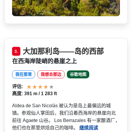
大加那利岛——岛的西部
3.
在西海岸陡峭的悬崖之上
我在那里
我想去那边
谷歌地图
评估:
高度: 391 m / 1 283 ft
Aldea de San Nicolás 被认为是岛上最偏远的城
镇。­参观仙人掌田后，我们沿着西海岸的悬崖向北
前往 Agaete 山谷。 Los Berrazales 有一家酿酒厂，
他们也在那里­烘焙自己的咖啡。
继续阅读