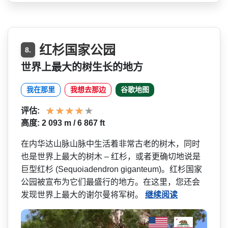
红杉国家公园
8.
世界上最大的树生长的地方
我在那里
我想去那边
谷歌地图
评估:
高度: 2 093 m / 6 867 ft
在内华达山脉山脉中生活着非­常古老的树木，同时
也是世界上最大的树木 – 红杉，或者更确切地说是
巨型红杉 (Sequoiadendron giganteum)。红杉国家
公园被宣­布为它们最盛行的地方。在这里，您还会
发现世界上最­大的谢尔曼将军树。
继续阅读