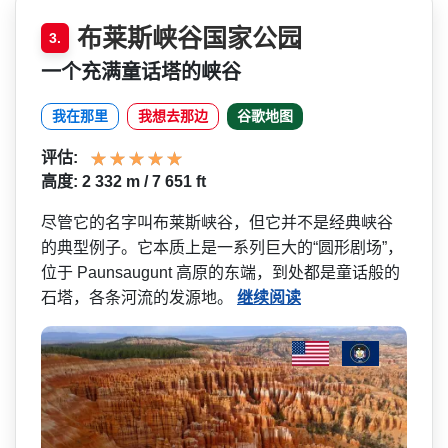
布莱斯峡谷国家公园
3.
一个充满童话塔的峡谷
我在那里
我想去那边
谷歌地图
评估:
高度: 2 332 m / 7 651 ft
尽管它的名字叫布莱斯峡谷，­但它并不是经典峡谷
的典型例子。它本质上是一系列巨­大的“圆形剧场”，
位于 Paunsaugunt 高原的东端，到处都是童话般­的
石塔，各条河流的发源地。
继续阅读