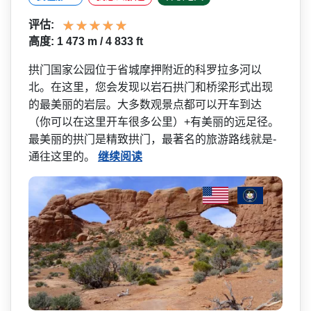
评估:
高度: 1 473 m / 4 833 ft
拱门国家公园位于省城摩押附­近的科罗拉多河以
北。在这里，您会发现以岩石拱门和­桥梁形式出现
的最美丽的岩层。大多数观景点都可以开­车到达
（你可以在这里开车很多公里）+有美丽的远足­径。
最美丽的拱门是精致拱门，最著名的旅游路线就是­
通往这里的。
继续阅读