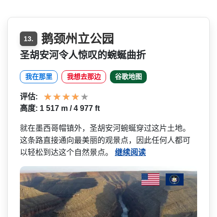
鹅颈州立公园
13.
圣胡安河令人惊叹的蜿蜒曲折
我在那里
我想去那边
谷歌地图
评估:
高度: 1 517 m / 4 977 ft
就在墨西哥帽镇外，圣胡安河­蜿蜒穿过这片土地。
这条路直接通向最美丽的观景点，­因此任何人都可
以轻松到达这个自然景点。
继续阅读