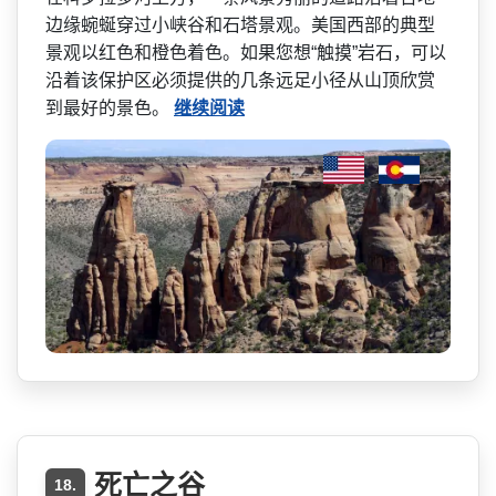
边缘蜿蜒穿过小峡谷和石塔景观。­美国西部的典型
景观以红色和橙色着色。如果您想“触­摸”岩石，可以
沿着该保护区必须提供的几条远足小径­从山顶欣赏
到最好的景色。
继续阅读
死亡之谷
18.