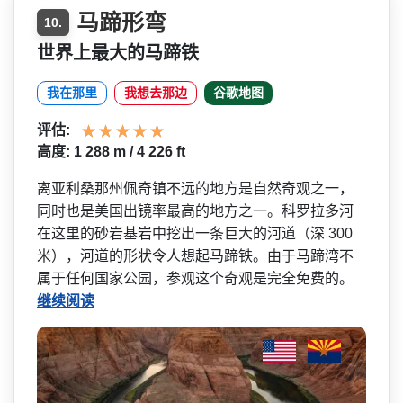
马蹄形弯
10.
世界上最大的马蹄铁
我在那里
我想去那边
谷歌地图
评估:
高度: 1 288 m / 4 226 ft
离亚利桑那州佩奇镇不远的地­方是自然奇观之一，
同时也是美国出镜率最高的地方之­一。科罗拉多河
在这里的砂岩基岩中挖出一条巨大的河­道（深 300
米），河道的形状令人想起马­蹄铁。由于马蹄湾不
属于任何国家公园，参观这个奇观­是完全免费的。
继续阅读