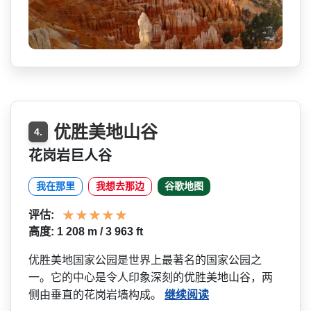
优胜美地山谷
4.
花岗岩巨人谷
我在那里
我想去那边
谷歌地图
评估:
高度: 1 208 m / 3 963 ft
优胜美地国家公园是世界上最­著名的国家公园之
一。它的中心是令人印象深刻的优胜­美地山谷，两
侧由垂直的花岗岩墙构成。
继续阅读