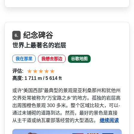
纪念碑谷
6.
世界上最著名的岩层
我在那里
我想去那边
谷歌地图
评估:
高度: 1 711 m / 5 614 ft
或许“美国西部”最典型的景­观是亚利桑那州和犹他州
交界处常被称为“万宝路之乡­”的地方。孤独的岩层高
出周围橙色景观 300 多米。整个区域比较大，可以­
通过未铺砌的道路到达。然而，最好的景色是直接
从主­干道或纳瓦霍部落经营的大型酒店。
继续阅读