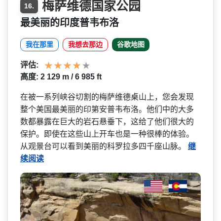
梅萨维德国家公园
16.
最美丽的印度普韦布洛
我在那里
我想去那边
谷歌地图
评估:
高度: 2 129 m / 6 985 ft
在被一系列峡谷切割的梅萨维­德桌山上，您会发现
整个美国最美丽的印第安普韦布洛­。他们中的大多
数都暴露在巨大的岩石悬垂下，这给了­他们很大的
保护。即使在这些山上开车也是一种很棒的­体验。
从观景台可以看到美丽的科罗拉多四千座山脉。
继
续阅读