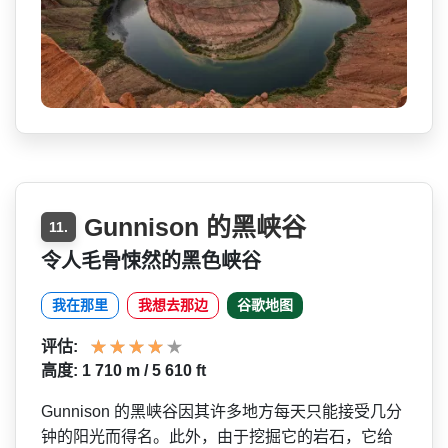
Gunnison 的黑峡谷
11.
令人毛骨悚然的黑色峡谷
我在那里
我想去那边
谷歌地图
评估:
高度: 1 710 m / 5 610 ft
Gunnison 的黑峡谷因其许多地方每天只­能接受几分
钟的阳光而得名。此外，由于挖掘它的岩石­，它给