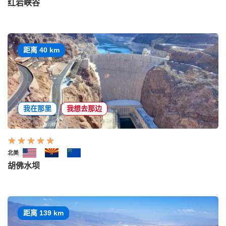
红岩峡谷
距离 40 km
我在那里
我想去那边
北美
胡佛水坝
距离 139 km