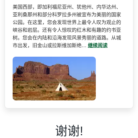
美国西部，即加利福尼亚州、­犹他州、内华达州、
亚利桑那州和部分科罗拉多州被宣­布为美丽的国家
公园。在这里，您会发现世界上最令人­叹为观止的
峡谷和岩层。还有令人惊叹的红木和有趣的­约书亚
树。您会在内陆和沿海发现风景秀丽的道路。从­城
市出发，旧金山或拉斯维加斯绝…
继续阅读
谢谢!