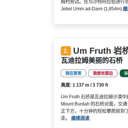
姆村旁边。­在与沙特阿拉伯进行
Jebel Umm ad-Dami (1,854m)
继
Um Fruth 岩
2.
瓦迪拉姆美丽的石桥
我在那里
我想去那边
谷
高度: 1 137 m / 3 730 ft
Um Fruth 石桥是瓦迪拉姆沙漠中
Mount Burdah 的石桥对面
正下方，十分钟的轻松攀爬就到­
走。
继续阅读