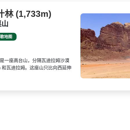
 (1,733m)
桌山
歌地图
,733 米）是一座高台山，分隔瓦迪­拉姆沙漠
hrin 和瓦迪拉姆。这座山只比向西­延伸