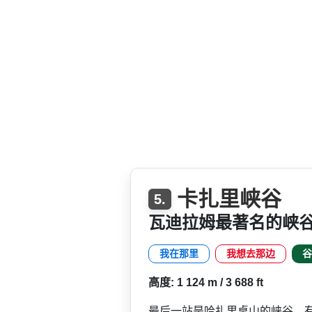
卡扎里峡谷
5.
瓦迪拉姆最著名的峡
我在那里
我想去那边
谷
高度: 1 124 m / 3 688 ft
最后一站是哈扎里桌山的峡谷­。