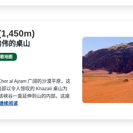
,450m)
雄伟的桌山
歌地图
r al Ajram 广阔的沙漠平原，这
以令人惊叹的 Khazali 桌山为
名，该峡谷一直延伸­到山的内部。这座
继续阅读