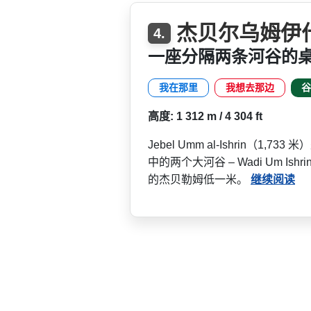
杰贝尔乌姆伊什林
4.
一座分隔两条河谷的
我在那里
我想去那边
谷
高度: 1 312 m / 4 304 ft
Jebel Umm al-Ishrin（1
中的两个大河谷 – Wadi Um Is
的杰贝勒姆低一米。
继续阅读