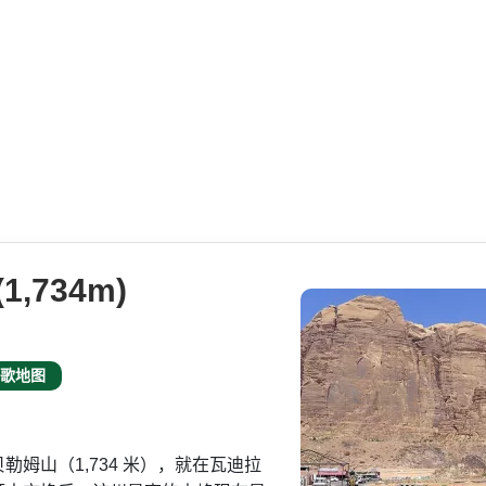
,734m)
歌地图
勒姆山（1,734 米），就在瓦迪拉