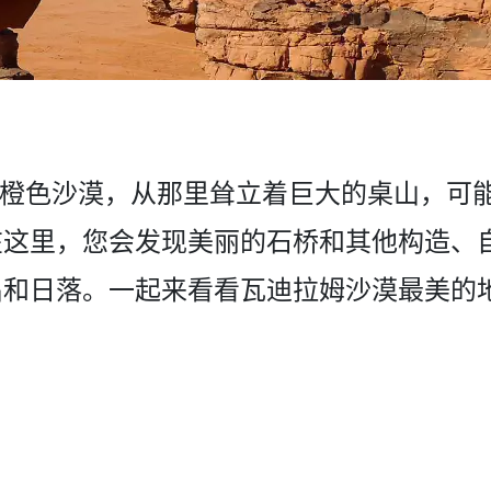
um) 的橙色沙漠，从那里耸立着巨­大的桌山
在这里，您会发现美丽的石桥和其他构造、
和日­落。一起来看看瓦迪拉姆沙漠最美的