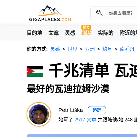
新奇
目的地
文章
灵感
经历
实际的
附近的
你的方式:
灵感
世界
亚洲
约旦
南乔丹
千兆清单 瓦
最好的瓦迪拉姆沙漠
Petr Liška
追踪
她写了
2517 文章
并跟随他/她 248