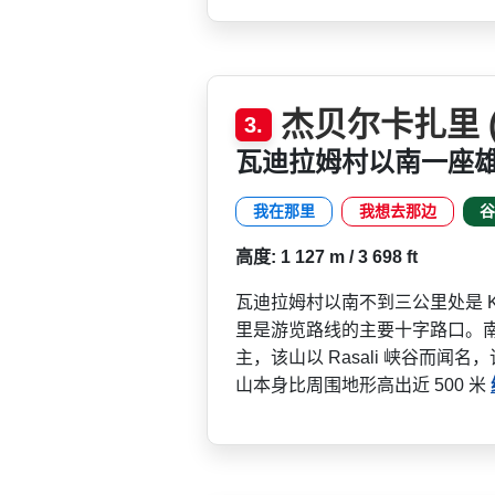
杰贝尔卡扎里 (1
3.
瓦迪拉姆村以南一座
我在那里
我想去那边
谷
高度: 1 127 m / 3 698 ft
瓦迪拉姆村以南不到三公里处是 Kho
里是游览­路线的主要十字路口。南部
主，该山以 Rasali 峡谷而闻
山本身比周围地形高出近 500 米