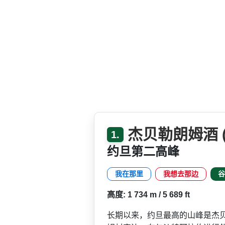
杰贝勒朗姆酒 (1
1.
约旦第二高峰
我在那里
我想去那边
谷
高度: 1 734 m / 5 689 ft
长期以来，约旦最高的山峰是­杰贝