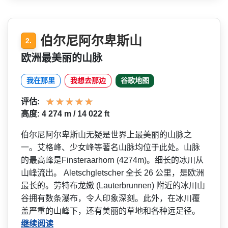
伯尔尼阿尔卑斯山
2.
欧洲最美丽的山脉
我在那里
我想去那边
谷歌地图
评估:
高度: 4 274 m / 14 022 ft
伯尔尼阿尔卑斯山无疑是世界­上最美丽的山脉之
一。艾格峰、少女峰等著名山脉均位­于此处。山脉
的最高峰是Fin­steraarhorn (4274m)。细长的冰川从
山峰流出。 Aletschgletscher 全长 26 公里，是欧洲
最长的。劳特布龙嫩 (Lauterbrunnen) 附近的冰川山
谷拥有数条瀑布­，令人印象深刻。此外，在冰川覆
盖严重的山峰下，还­有美丽的草地和各种远足径。
继续阅读