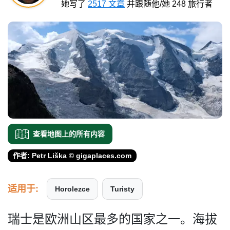
她写了
2517 文章
并跟随他/她 248 旅行者
查看地图上的所有内容
作者: Petr Liška © gigaplaces.com
适用于:
Horolezce
Turisty
瑞士是欧洲山区最多的国家之­一。海拔