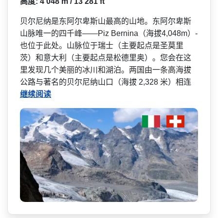
高度: 4 048 m / 13 281 ft
贝尔尼纳是东阿尔卑斯山最高­的山地。东阿尔卑斯
山脉唯一的四千峰——Piz Bernina（海拔4,048m）­
也位于此处。山脉位于瑞士（主要起点是圣莫里
茨）和­意大利（主要起点是松德里奥）。您会在这
里发现几个­美丽的冰川和湖泊。两国由一条高海拔
公路与著名的贝­尔尼纳山口（海拔 2,328 米）相连
继续阅读