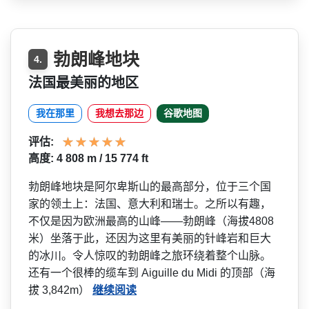
勃朗峰地块
4.
法国最美丽的地区
我在那里
我想去那边
谷歌地图
评估:
高度: 4 808 m / 15 774 ft
勃朗峰地块是阿尔卑斯山的最­高部分，位于三个国
家的领土上：法国、意大利和瑞士­。之所以有趣，
不仅是因为欧洲最高的山峰——勃朗峰（海拔4808
米）坐­落于此，还因为这里有美丽的针峰岩和巨大
的冰川。令­人惊叹的勃朗峰之旅环绕着整个山脉。
还有一个很棒的­缆车到 Aiguille du Midi 的顶部（海
拔 3,842m）
继续阅读