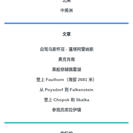
北美
中美洲
文章
自驾乌斯怀亚 - 蓬塔阿雷纳斯
奥克肖南
乘船穿越佩霍湖
登上 Faulhorn（海拔 2681 米）
从 Poysdorf 到 Falkenstein
登上 Chopok 和 Skalka
参观苏库拉伊镇