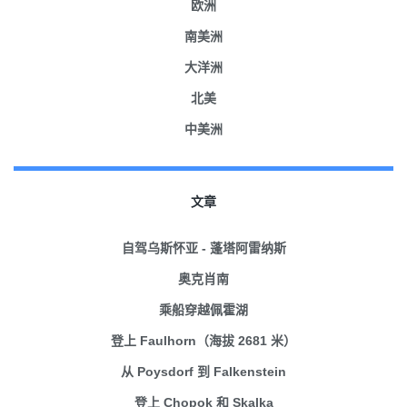
欧洲
南美洲
大洋洲
北美
中美洲
文章
自驾乌斯怀亚 - 蓬塔阿雷纳斯
奥克肖南
乘船穿越佩霍湖
登上 Faulhorn（海拔 2681 米）
从 Poysdorf 到 Falkenstein
登上 Chopok 和 Skalka