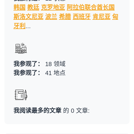
韩国
教廷
克罗地亚
阿拉伯联合酋长国
斯洛文尼亚
波兰
希腊
西班牙
肯尼亚
匈
牙利
...
我参观了：
18 领域
我参观了：
41 地点
我阅读最多的文章
的 0 文章: