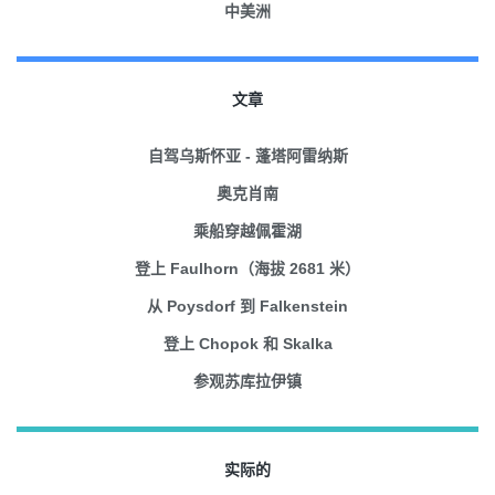
中美洲
文章
自驾乌斯怀亚 - 蓬塔阿雷纳斯
奥克肖南
乘船穿越佩霍湖
登上 Faulhorn（海拔 2681 米）
从 Poysdorf 到 Falkenstein
登上 Chopok 和 Skalka
参观苏库拉伊镇
实际的