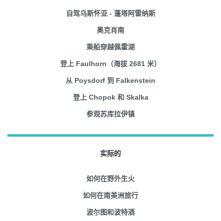
自驾乌斯怀亚 - 蓬塔阿雷纳斯
奥克肖南
乘船穿越佩霍湖
登上 Faulhorn（海拔 2681 米）
从 Poysdorf 到 Falkenstein
登上 Chopok 和 Skalka
参观苏库拉伊镇
实际的
如何在野外生火
如何在南美洲旅行
波尔图和波特酒