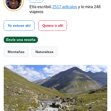
Ella escribió
2517 artículos
y lo mira 248
viajeros
Yo estuve ahí
Quiero ir allí
Envíe una reseña
Montañas
Naturaleza