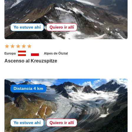
Yo estuve ahí
Quiero ir allí
Europa
Alpes de Ötztal
Ascenso al Kreuzspitze
Distancia 4 km
Yo estuve ahí
Quiero ir allí