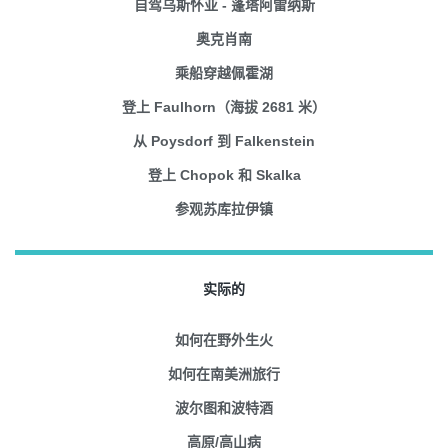
自驾乌斯怀亚 - 蓬塔阿雷纳斯
奥克肖南
乘船穿越佩霍湖
登上 Faulhorn（海拔 2681 米）
从 Poysdorf 到 Falkenstein
登上 Chopok 和 Skalka
参观苏库拉伊镇
实际的
如何在野外生火
如何在南美洲旅行
波尔图和波特酒
高原/高山病