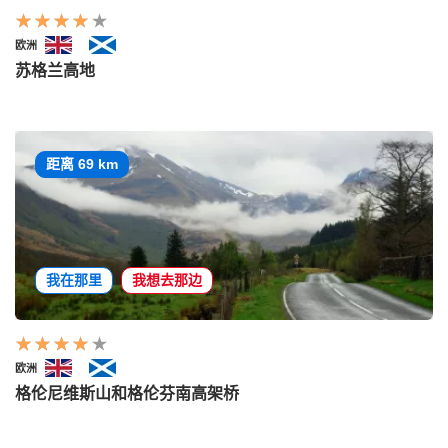
欧洲
苏格兰高地
距离 69 km
我在那里
我想去那边
欧洲
格伦尼维斯山和格伦芬南高架桥