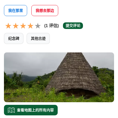
我在那里
我想去那边
(1 评估)
提交评论
纪念碑
其他古迹
查看地图上的所有内容