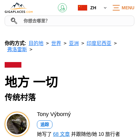
ZH
MENU
你的方式:
目的地
世界
亚洲
印度尼西亚
弗洛雷斯
地方 一切
传统村落
Tony Výborný
追踪
她写了
68 文章
并跟随他/她 10 旅行者