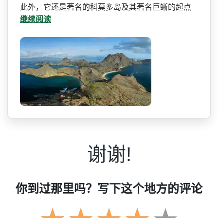
此外，它还是著名的科莫多岛及其著名巨蜥­的起点
继续阅读
谢谢!
你到过那里吗？写下这个地方的评论