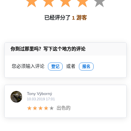
已经评分了
1 游客
你到过那里吗？写下这个地方的评论
您必须输入评论
或者
登记
报名
Tony Výborný
10.03.2019 17:01
出色的