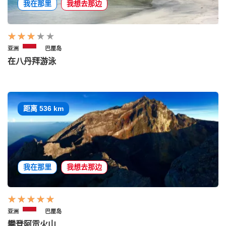
我在那里
我想去那边
亚洲
巴厘岛
在八丹拜游泳
距离 536 km
我在那里
我想去那边
亚洲
巴厘岛
攀登阿贡火山