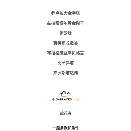
乔卢拉大金字塔
兹拉蒂博尔黄金缆车
勃朗峰
劳特布龙嫩谷
布拉格施瓦岑贝格宫
比萨斜塔
弗罗斯塔达湖
旅行者
一般条款和条件