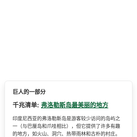
巨人的一部分
千兆清单:
弗洛勒斯岛最美丽的地方
印度尼西亚的弗洛勒斯岛是游­客较少访问的岛屿之
一（与巴厘岛和爪哇相比），但它­提供了许多有趣
的地方，如火山、洞穴、热带雨林和古­朴的村庄。