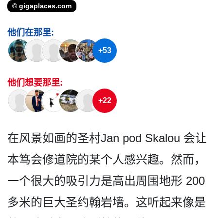
© gigaplaces.com
他们在那里:
+53
他们想要那里:
+22
在风景如画的圣村Jan pod Skalou 会让
本笃会修道院的某个人感­兴趣。然而，
一个很大的吸引力是高出周围地形 200
多米的巨大圣约翰岩墙。这听­起来像是