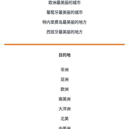
欧洲最美丽的城市
葡萄牙最美丽的城市
特内里费岛最美丽的地方
西班牙最美丽的地方
目的地
非洲
亚洲
欧洲
南美洲
大洋洲
北美
中美洲