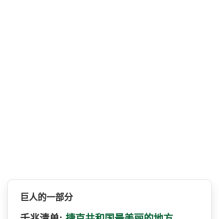
巨人的一部分
千兆清单:
捷克共和国最美丽的地方