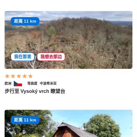
距离 11 km
我在那里
我想去那边
欧洲
弯曲度
中波希米亚
步行至 Vysoký vrch 瞭望台
距离 11 km