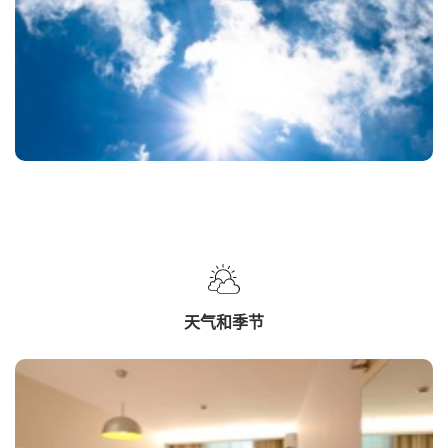
天气和季节