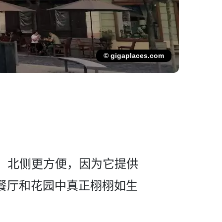
© gigaplaces.com
这里，­北侧更方便，因为它提供
的餐厅和花园中真正栩栩如生