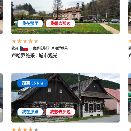
我在那里
我想去那边
欧洲
南摩拉维亚
卢哈乔维采
卢哈乔维采 - 城市观光
距离 35 km
我在那里
我想去那边