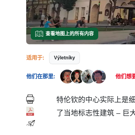
查看地图上的所有内容
适用于:
Výletníky
他们在那里:
他们想
特伦钦的中心实际上是细长的
了当地标志性建筑 – 