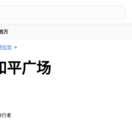
地方
特伦钦
和平广场
 旅行者