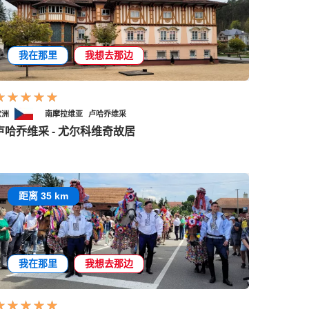
我在那里
我想去那边
欧洲
南摩拉维亚
卢哈乔维采
卢哈乔维采 - 尤尔科维奇故居
距离 35 km
我在那里
我想去那边