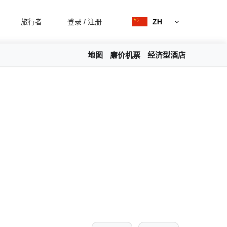
旅行者
登录
/
注册
ZH
地图
廉价机票
经济型酒店