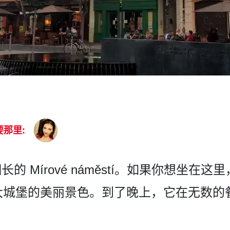
要那里:
 Mírové náměstí。如果你想坐在
巨大城堡的美丽景色。到了晚­上，它在无数