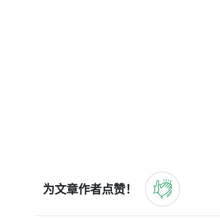
为文章作者点赞！