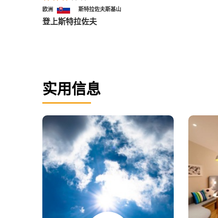
欧洲
斯特拉佐夫斯基山
登上斯特拉佐夫
实用信息