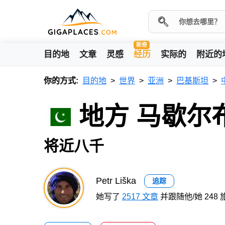
新奇
目的地
文章
灵感
经历
实际的
附近的
你的方式:
目的地
世界
亚洲
巴基斯坦
地方 马歇尔
将近八千
Petr Liška
追踪
她写了
2517 文章
并跟随他/她 248