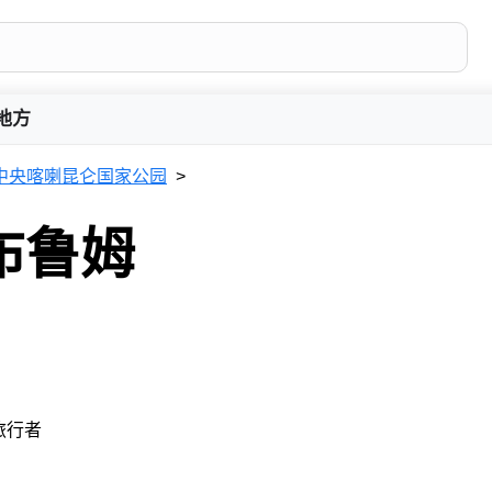
地方
中央喀喇昆仑国家公园
布鲁姆
 旅行者