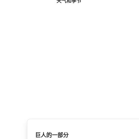
天气和季节
巨人的一部分