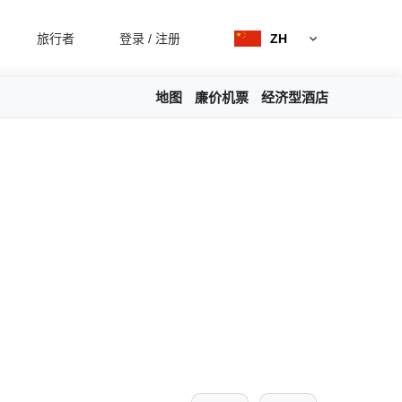
旅行者
登录
/
注册
ZH
地图
廉价机票
经济型酒店