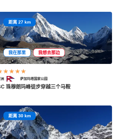
距离 27 km
我在那里
我想去那边
亚洲
萨加玛塔国家公园
BC 珠穆朗玛峰徒步穿越三个马鞍
距离 30 km