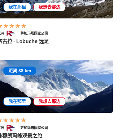
我在那里
我想去那边
亚洲
萨加玛塔国家公园
宗古拉 - Lobuche 远足
距离 38 km
我在那里
我想去那边
亚洲
萨加玛塔国家公园
珠穆朗玛峰观景之旅