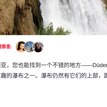
要那里:
亚，­您也能找到一个不错的地方——Düde
趣的瀑布之一。瀑布仍然有它们的­上部，距