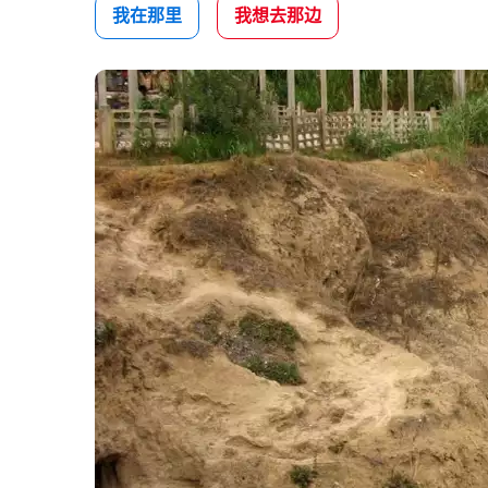
我在那里
我想去那边