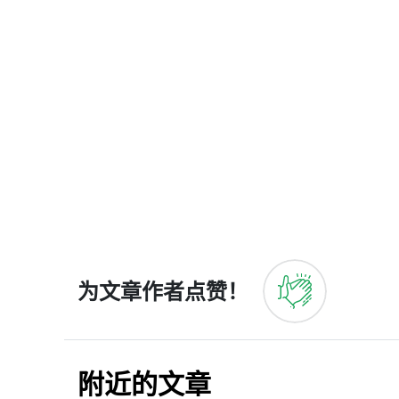
为文章作者点赞！
附近的文章