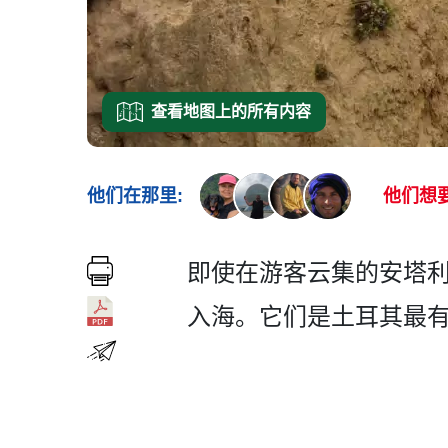
查看地图上的所有内容
他们在那里:
他们想
即使在游客云集的安塔利
入海­。它们是土耳其最有