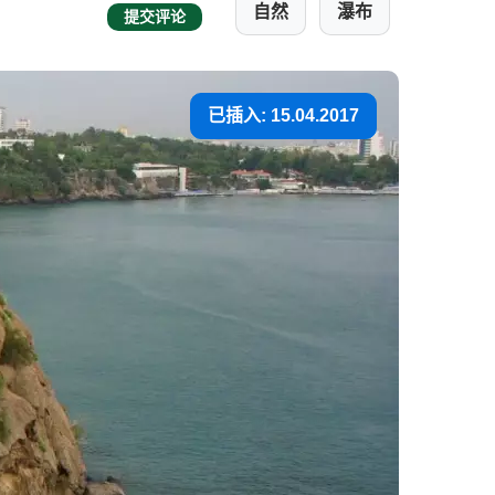
自然
瀑布
提交评论
已插入: 15.04.2017