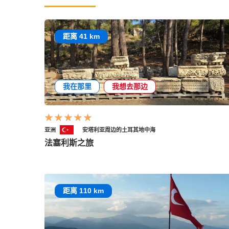
距离 41 km
我在那里
我想去那边
亚洲
安塔利亚周边的土耳其地中海
法塞利斯之旅
距离 110 km