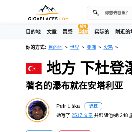
新奇
目的地
文章
灵感
经历
实际的
附近的
你的方式:
目的地
世界
亚洲
火鸡
地方 下杜登
著名的瀑布就在安塔利亚
Petr Liška
追踪
她写了
2517 文章
并跟随他/她 248