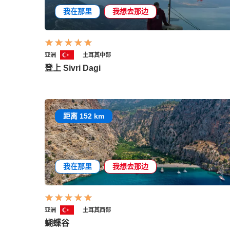
我在那里
我想去那边
亚洲
土耳其中部
登上 Sivri Dagi
距离 152 km
我在那里
我想去那边
亚洲
土耳其西部
蝴蝶谷