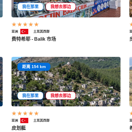
我在那里
我想去那边
亚洲
土耳其西部
费特希耶 - Balik 市场
距离 154 km
我在那里
我想去那边
亚洲
土耳其西部
皮划艇