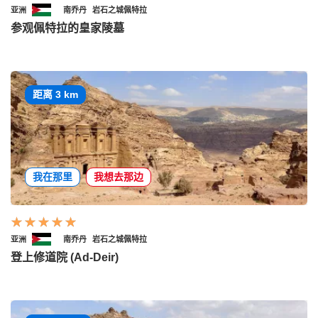
亚洲
南乔丹
岩石之城佩特拉
参观佩特拉的皇家陵墓
距离 3 km
我在那里
我想去那边
亚洲
南乔丹
岩石之城佩特拉
登上修道院 (Ad-Deir)