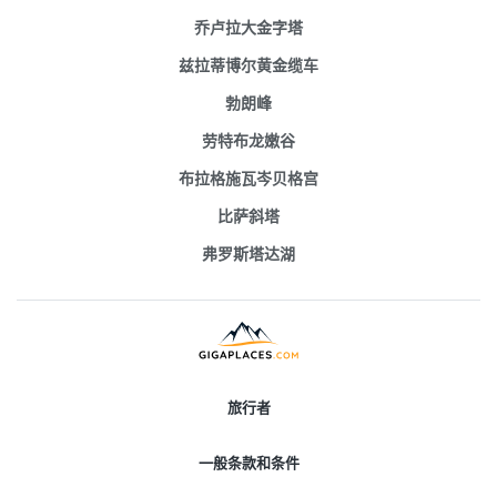
乔卢拉大金字塔
兹拉蒂博尔黄金缆车
勃朗峰
劳特布龙嫩谷
布拉格施瓦岑贝格宫
比萨斜塔
弗罗斯塔达湖
旅行者
一般条款和条件