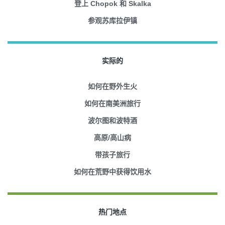
登上 Chopok 和 Skalka
参观苏库拉伊镇
实际的
如何在野外生火
如何在南美洲旅行
波尔图和波特酒
高原/高山病
带孩子旅行
如何在荒野中获得饮用水
热门地点