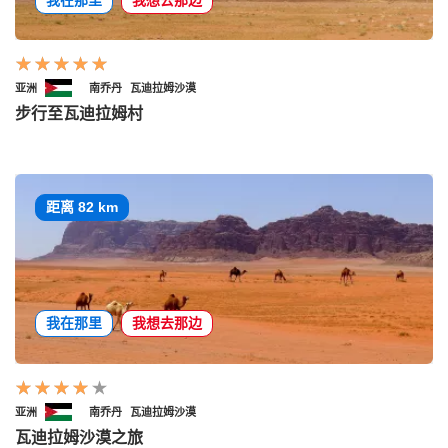
亚洲
南乔丹
瓦迪拉姆沙漠
步行至瓦迪拉姆村
距离 82 km
我在那里
我想去那边
亚洲
南乔丹
瓦迪拉姆沙漠
瓦迪拉姆沙漠之旅