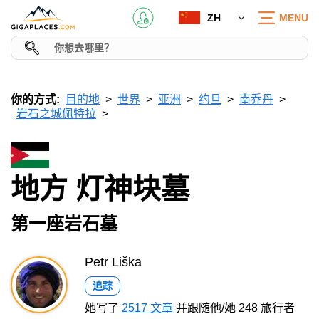
ZH
MENU
你的方式:
目的地
世界
亚洲
约旦
南乔丹
岩石之城佩特拉
地方 灯神块墓
第一座岩石墓
Petr Liška
追踪
她写了
2517 文章
并跟随他/她 248 旅行者