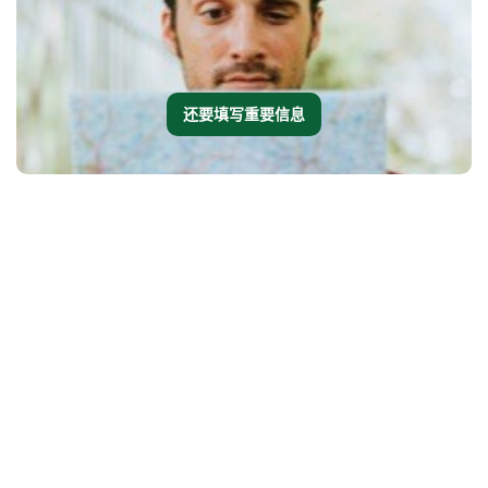
还要填写重要信息