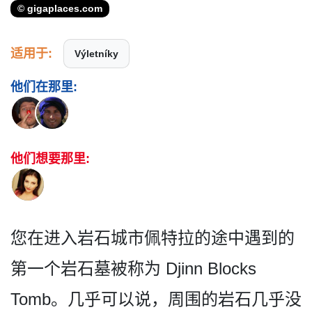
© gigaplaces.com
适用于:
Výletníky
他们在那里:
他们想要那里:
您在进入岩石城市佩特拉的途­中遇到的
第一个岩石墓被称为 Djinn Blocks
Tomb。几乎可以说，周围的岩­石几乎没