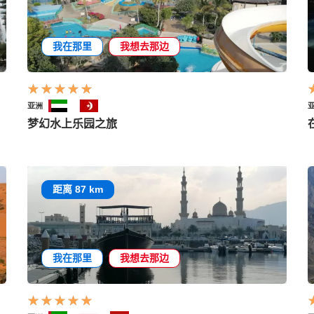
我在那里
我想去那边
亚洲
梦幻水上乐园之旅
距离 87 km
我在那里
我想去那边