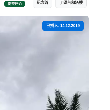
纪念碑
了望台和塔楼
)
提交评论
已插入: 14.12.2019