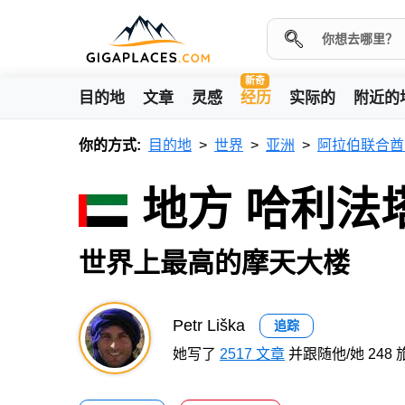
新奇
目的地
文章
灵感
经历
实际的
附近的
你的方式:
目的地
世界
亚洲
阿拉伯联合酋
地方 哈利法
世界上最高的摩天大楼
Petr Liška
追踪
她写了
2517 文章
并跟随他/她 248