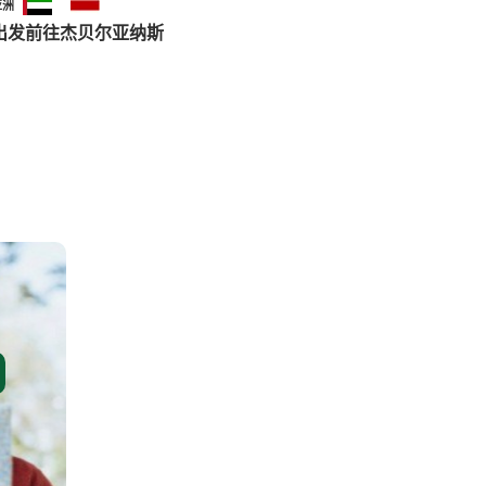
亚洲
出发前往杰贝尔亚纳斯