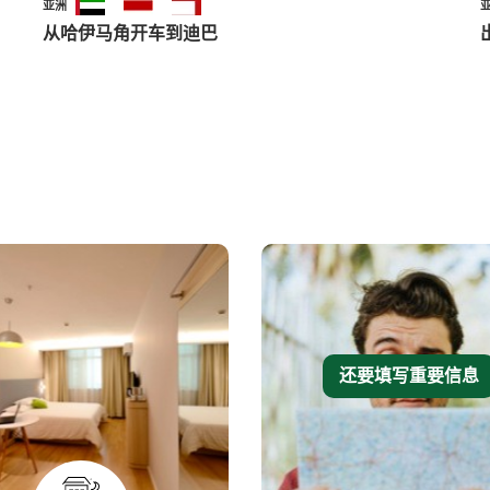
亚洲
从哈伊马角开车到迪巴
还要填写重要信息