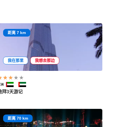
距离 7 km
我在那里
我想去那边
亚洲
迪拜3天游记
距离 70 km