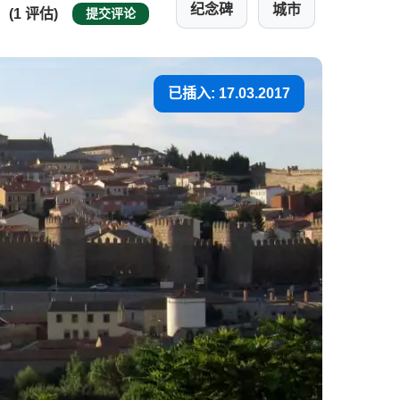
纪念碑
城市
(1 评估)
提交评论
已插入: 17.03.2017