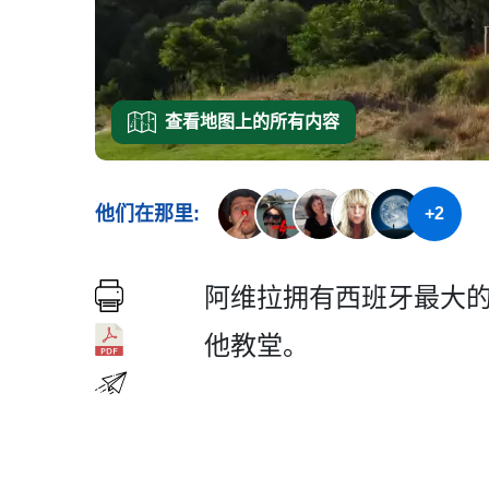
查看地图上的所有内容
他们在那里:
+2
阿维拉拥有西班牙最大的
他教堂。