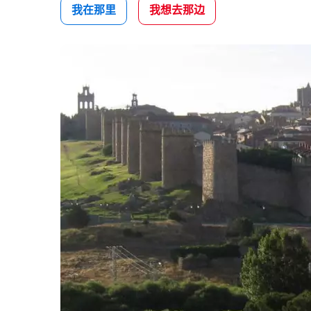
我在那里
我想去那边