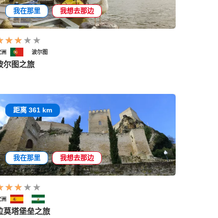
我在那里
我想去那边
欧洲
波尔图
波尔图之旅
距离 361 km
我在那里
我想去那边
欧洲
拉莫塔堡垒之旅