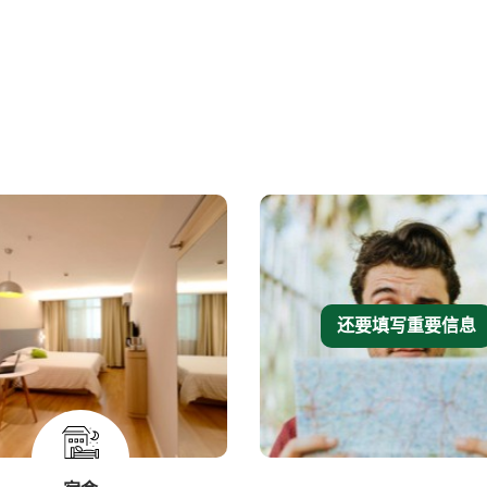
还要填写重要信息