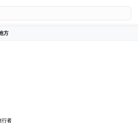
地方
 旅行者