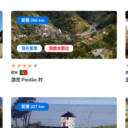
距离 266 km
我在那里
我想去那边
欧洲
游览 Piodão 村
距离 327 km