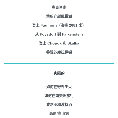
奥克肖南
乘船穿越佩霍湖
登上 Faulhorn（海拔 2681 米）
从 Poysdorf 到 Falkenstein
登上 Chopok 和 Skalka
参观苏库拉伊镇
实际的
如何在野外生火
如何在南美洲旅行
波尔图和波特酒
高原/高山病