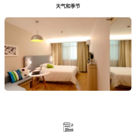
天气和季节