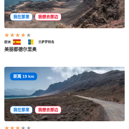
我在那里
我想去那边
欧洲
兰萨罗特岛
美丽都德尔里奥
距离 19 km
我在那里
我想去那边