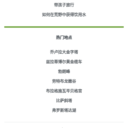
带孩子旅行
如何在荒野中获得饮用水
热门地点
乔卢拉大金字塔
兹拉蒂博尔黄金缆车
勃朗峰
劳特布龙嫩谷
布拉格施瓦岑贝格宫
比萨斜塔
弗罗斯塔达湖