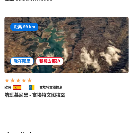
距离 99 km
我在那里
我想去那边
欧洲
富埃特文图拉岛
航班慕尼黑 - 富埃特文图拉岛