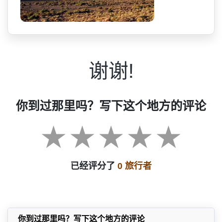
谢谢!
你到过那里吗？写下这个地方的评论
已经评分了
0 旅行者
你到过那里吗？写下这个地方的评论