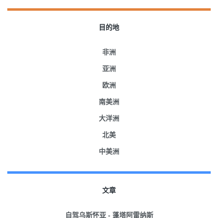
目的地
非洲
亚洲
欧洲
南美洲
大洋洲
北美
中美洲
文章
自驾乌斯怀亚 - 蓬塔阿雷纳斯