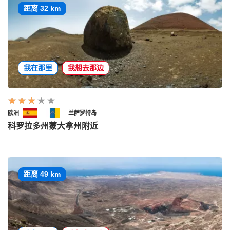
距离 32 km
我在那里
我想去那边
欧洲
兰萨罗特岛
科罗拉多州蒙大拿州附近
距离 49 km