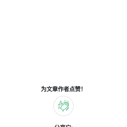
为文章作者点赞！