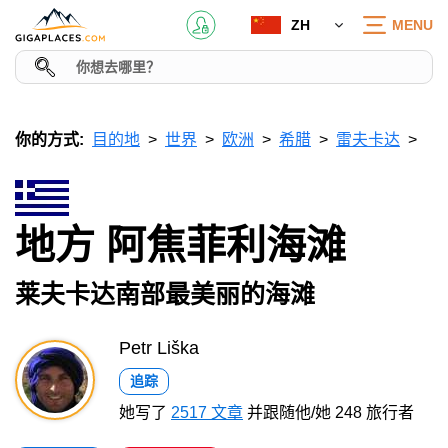
ZH
MENU
你的方式:
目的地
世界
欧洲
希腊
雷夫卡达
地方 阿焦菲利海滩
莱夫卡达南部最美丽的海滩
Petr Liška
追踪
她写了
2517 文章
并跟随他/她 248 旅行者