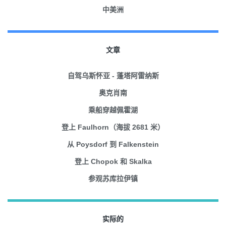
中美洲
文章
自驾乌斯怀亚 - 蓬塔阿雷纳斯
奥克肖南
乘船穿越佩霍湖
登上 Faulhorn（海拔 2681 米）
从 Poysdorf 到 Falkenstein
登上 Chopok 和 Skalka
参观苏库拉伊镇
实际的