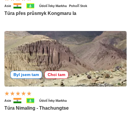
Asie
Údolí řeky Markha
Pohoří Stok
Túra přes průsmyk Kongmaru la
Byl jsem tam
Chci tam
Asie
Údolí řeky Markha
Túra Nimaling - Thachungtse