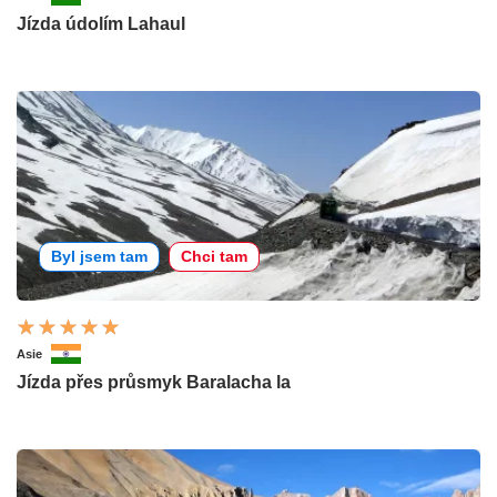
Jízda údolím Lahaul
Byl jsem tam
Chci tam
Asie
Jízda přes průsmyk Baralacha la