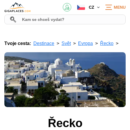
CZ
MENU
Tvoje cesta:
Destinace
Svět
Evropa
Řecko
Řecko