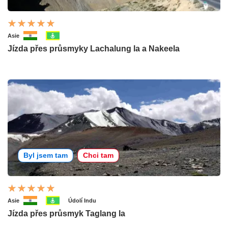
Asie
Jízda přes průsmyky Lachalung la a Nakeela
Byl jsem tam
Chci tam
Asie
Údolí Indu
Jízda přes průsmyk Taglang la