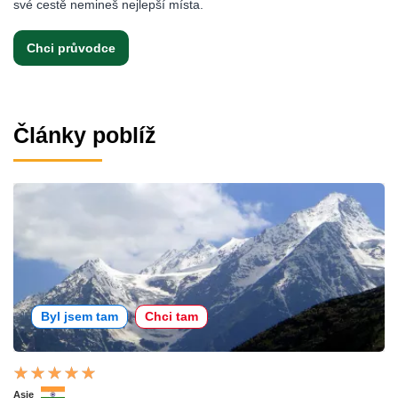
své cestě nemineš nejlepší místa.
Chci průvodce
Články poblíž
Byl jsem tam
Chci tam
Asie