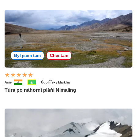
Byl jsem tam
Chci tam
Asie
Údolí řeky Markha
Túra po náhorní pláňi Nimaling