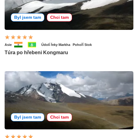
Byl jsem tam
Chci tam
Asie
Údolí řeky Markha
Pohoří Stok
Túra po hřebeni Kongmaru
Byl jsem tam
Chci tam