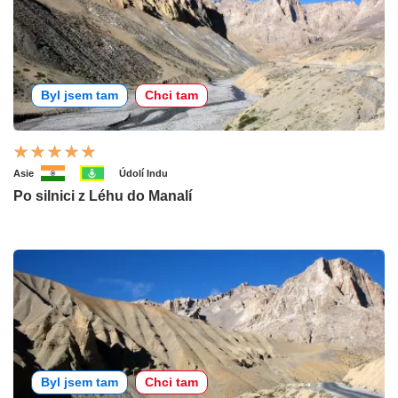
Byl jsem tam
Chci tam
Asie
Údolí Indu
Po silnici z Léhu do Manalí
Byl jsem tam
Chci tam