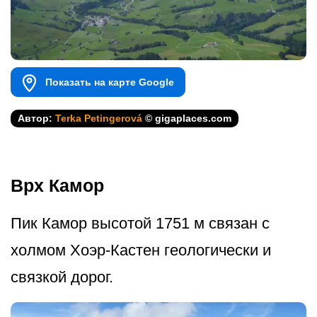
Показать на карте Google
Автор:
Terka Petingerová
© gigaplaces.com
Врх Камор
Пик Камор высотой 1751 м связан с
холмом Хоэр-Кастен геологически и
связкой дорог.