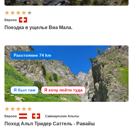
Европа
Поездка в ущелье Виа Мала.
Расстояние 74 km
Я был там
Я хочу пойти туда
Европа
Самнаунские Альпы
Поход Альп Тридер Саттель - Равайш