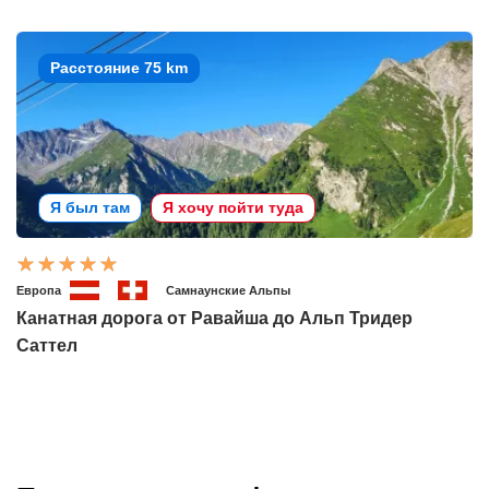
Расстояние 75 km
Я был там
Я хочу пойти туда
Европа
Самнаунские Альпы
Канатная дорога от Равайша до Альп Тридер
Саттел