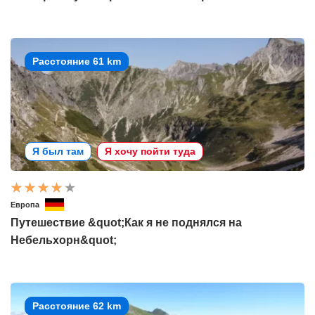
Расстояние 61 km
Я был там
Я хочу пойти туда
Европа
Путешествие &quot;Как я не поднялся на
Небельхорн&quot;
Расстояние 62 km