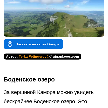
Показать на карте Google
Автор:
Terka Petingerová
© gigaplaces.com
Боденское озеро
За вершиной Камора можно увидеть
бескрайнее Боденское озеро. Это