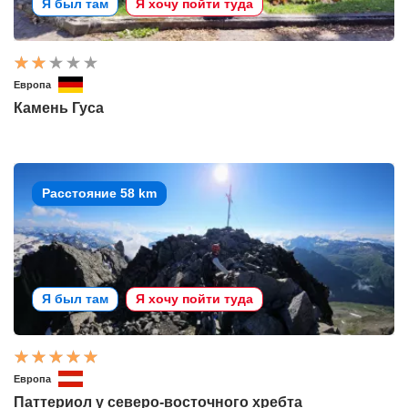
Я был там
Я хочу пойти туда
Европа
Камень Гуса
Расстояние 58 km
Я был там
Я хочу пойти туда
Европа
Паттериол у северо-восточного хребта