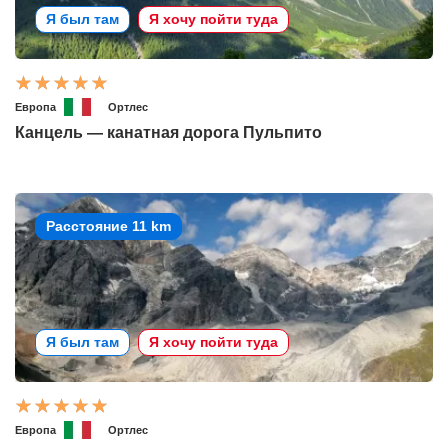
Я был там
Я хочу пойти туда
Европа
Ортлес
Канцель — канатная дорога Пульпито
Расстояние 11 km
Я был там
Я хочу пойти туда
Европа
Ортлес