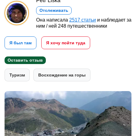
Petr Liška
Отслеживать
Она написала
2517 статьи
и наблюдает за
ним / ней 248 путешественники
Я был там
Я хочу пойти туда
Оставить отзыв
Туризм
Восхождение на горы