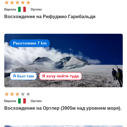
Европа
Ортлес
Восхождение на Рифуджио Гарибальди
Расстояние 7 km
Я был там
Я хочу пойти туда
Европа
Ортлес
Восхождение на Ортлер (3905м над уровнем моря).