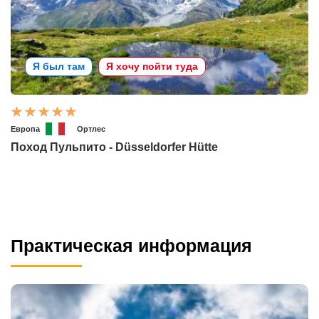
Я был там
Я хочу пойти туда
Европа
Ортлес
Поход Пульпито - Düsseldorfer Hütte
Практическая информация