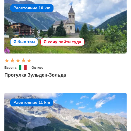
Расстояние 10 km
Я был там
Я хочу пойти туда
Европа
Ортлес
Прогулка Зульден-Зольда
Расстояние 11 km