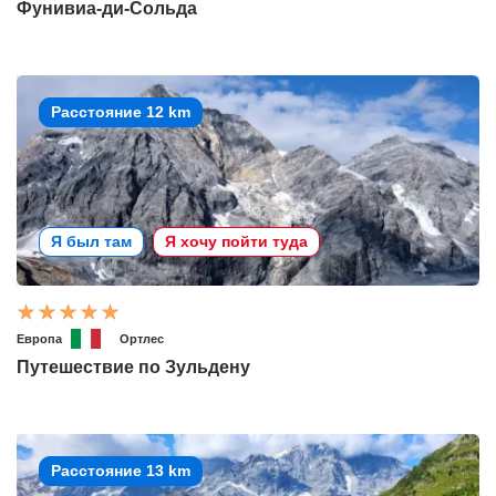
Фунивиа-ди-Сольда
Расстояние 12 km
Я был там
Я хочу пойти туда
Европа
Ортлес
Путешествие по Зульдену
Расстояние 13 km