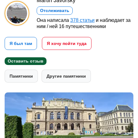
Martin Javorský
Отслеживать
Она написала
378 статьи
и наблюдает за
ним / ней 16 путешественники
Я был там
Я хочу пойти туда
Оставить отзыв
Памятники
Другие памятники