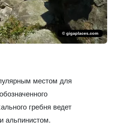
© gigaplaces.com
опулярным местом для
 обозначенного
кального гребня ведет
чи альпинистом.