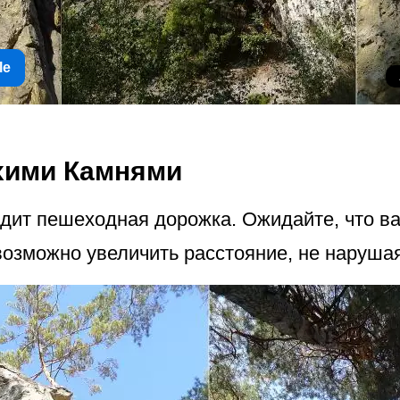
le
хими Камнями
одит пешеходная дорожка. Ожидайте, что в
евозможно увеличить расстояние, не наруша